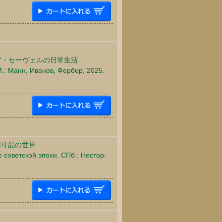
ア・セーヴェルの日常生活
М.: Манн, Иванов, Фербер, 2025.
回り品の世界
советской эпохи. СПб.: Нестор-