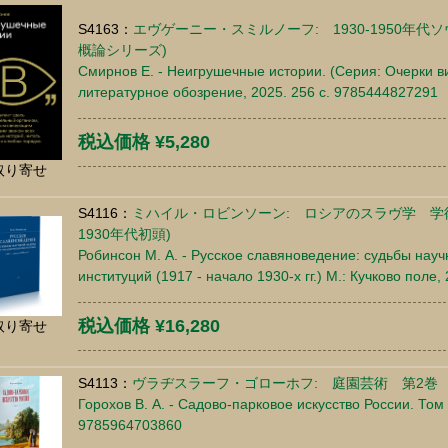
S4163：
エヴゲーニー・スミルノーフ: 1930-1950年
概論シリーズ)
Смирнов Е. - Неигрушечные истории. (Серия: Очерки ви
литературное обозрение, 2025. 256 c. 9785444827291
税込価格 ¥5,280
取り寄せ
S4116：
ミハイル・ロビンソーン: ロシアのスラヴ学 学術
1930年代初頭)
Робинсон М. А. - Русское славяноведение: судьбы нау
институций (1917 - начало 1930-х гг.) М.: Кучково поле
税込価格 ¥16,280
取り寄せ
S4113：
ヴラヂスラーフ・ゴローホフ: 庭園芸術 第2巻
Горохов В. А. - Садово-парковое искусство России. Том 
9785964703860