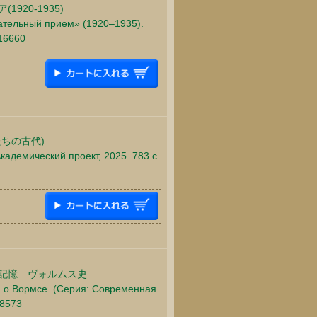
20-1935)
ательный прием» (1920–1935).
416660
ちの古代)
кадемический проект, 2025. 783 c.
記憶 ヴォルムス史
я о Вормсе. (Серия: Современная
18573