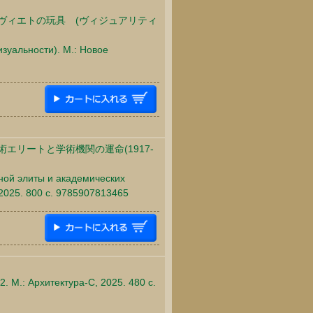
代ソヴィエトの玩具 (ヴィジュアリティ
зуальности). М.: Новое
エリートと学術機関の運命(1917-
чной элиты и академических
, 2025. 800 c. 9785907813465
2. М.: Архитектура-С, 2025. 480 c.