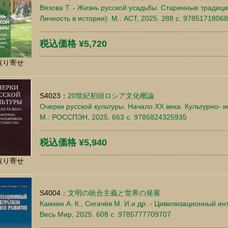
Вязова Т. - Жизнь русской усадьбы. Старинные традици
Личность в истории). М.: АСТ, 2025. 288 c. 9785171806
税込価格 ¥5,720
取り寄せ
S4023：
20世紀初頭ロシア文化概論
Очерки русской культуры. Начало XX века. Культурно-
М.: РОССПЭН, 2025. 663 c. 9785824325935
税込価格 ¥5,940
取り寄せ
S4004：
文明の統合主義と世界の発展
Камкин А. К., Сигачёв М. И.и др. - Цивилизационный ин
Весь Мир, 2025. 608 c. 9785777709707