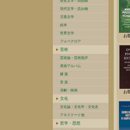
歴史文学・回想録
現代文学・読み物
児童文学
絵本
世界文学
お
フォークロア
芸術
芸術論・芸術批評
美術アルバム
建 築
音 楽
演劇・映画
お
文化
文化論・文化学・文化史
アネクドート他
哲学・思想