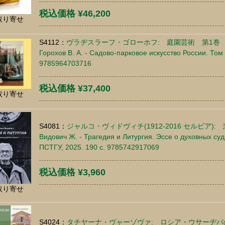
税込価格 ¥46,200
取り寄せ
S4112：
ヴラヂスラーフ・ゴローホフ: 庭園芸術 第1巻
Горохов В. А. - Садово-парковое искусство России. Том 
9785964703716
税込価格 ¥37,400
取り寄せ
S4081：
ジャルコ・ヴィドヴィチ(1912-2016 セルビア
Видович Ж. - Трагедия и Литургия. Эссе о духовных су
ПСТГУ, 2025. 190 c. 9785742917069
税込価格 ¥3,960
取り寄せ
S4024：
タチヤーナ・ヴャーゾヴァ: ロシア・ウサーヂバ