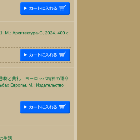
1. М.: Архитектура-С, 2024. 400 c.
): 悲劇と典礼 ヨーロッパ精神の運命
дьбах Европы. М.: Издательство
の生活