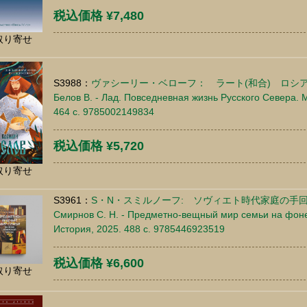
税込価格 ¥7,480
取り寄せ
S3988：
ヴァシーリー・ベローフ： ラート(和合) ロシ
Белов В. - Лад. Повседневная жизнь Русского Севера. 
464 c. 9785002149834
税込価格 ¥5,720
取り寄せ
S3961：
S・N・スミルノーフ: ソヴィエト時代家庭の手
Смирнов С. Н. - Предметно-вещный мир семьи на фоне 
История, 2025. 488 c. 9785446923519
税込価格 ¥6,600
取り寄せ