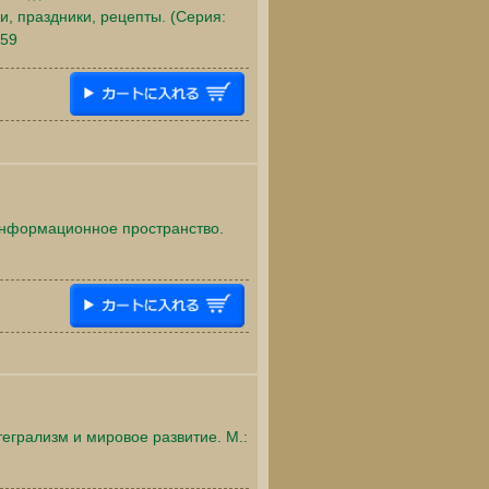
и, праздники, рецепты. (Серия:
859
 информационное пространство.
тегрализм и мировое развитие. М.: