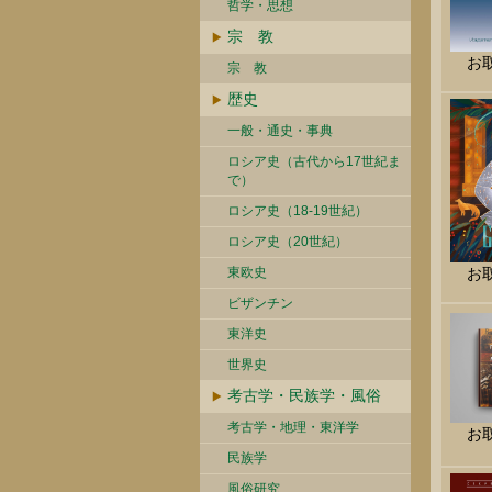
哲学・思想
宗 教
お
宗 教
歴史
一般・通史・事典
ロシア史（古代から17世紀ま
で）
ロシア史（18-19世紀）
ロシア史（20世紀）
お
東欧史
ビザンチン
東洋史
世界史
考古学・民族学・風俗
考古学・地理・東洋学
お
民族学
風俗研究