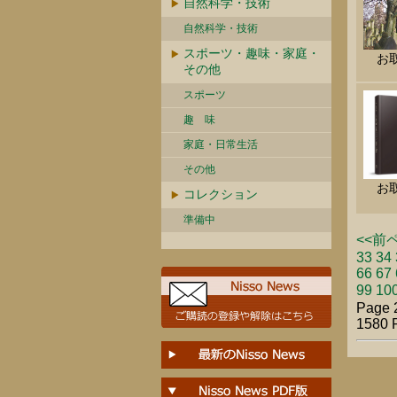
自然科学・技術
自然科学・技術
スポーツ・趣味・家庭・
お
その他
スポーツ
趣 味
家庭・日常生活
その他
お
コレクション
準備中
<<前
33
34
66
67
99
10
Page 2
1580 