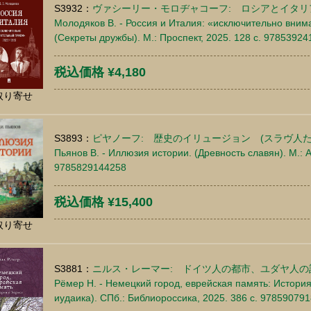
S3932：
ヴァシーリー・モロヂャコーフ: ロシアとイタリア(19
Молодяков В. - Россия и Италия: «исключительно вним
(Секреты дружбы). М.: Проспект, 2025. 128 c. 9785392
税込価格 ¥4,180
取り寄せ
S3893：
ピヤノーフ: 歴史のイリュージョン (スラヴ人た
Пьянов В. - Иллюзия истории. (Древность славян). М.: А
9785829144258
税込価格 ¥15,400
取り寄せ
S3881：
ニルス・レーマー: ドイツ人の都市、ユダヤ人の
Рёмер Н. - Немецкий город, еврейская память: Истори
иудаика). СПб.: Библиороссика, 2025. 386 c. 97859079