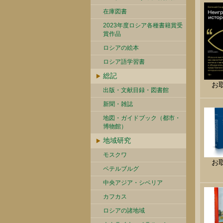
在庫図書
2023年度ロシア各種書籍賞受
賞作品
ロシアの絵本
ロシア語学習書
総記
お
出版・文献目録・図書館
新聞・雑誌
地図・ガイドブック（都市・
博物館）
地域研究
モスクワ
お
ペテルブルグ
中央アジア・シベリア
カフカス
ロシアの諸地域