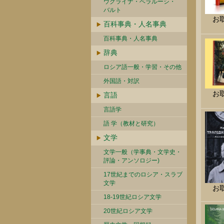
ウクライナ・ベラルーシ・
バルト
お
百科事典・人名事典
百科事典・人名事典
辞典
ロシア語一般・学習・その他
外国語・対訳
お
言語
言語学
語 学（教材と研究）
文学
文学一般（学事典・文学史・
評論・アンソロジー)
17世紀までのロシア・スラブ
文学
お
18-19世紀ロシア文学
20世紀ロシア文学