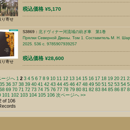
税込価格 ¥5,170
取り寄せ
S3869：
北ドヴィナー河流域の紡ぎ車 第1巻
Прялки Северной Двины. Том 1. Составитель М. Н. Шар
2025. 536 c. 9785907939257
税込価格 ¥28,600
取り寄せ
ページへ
1
2
3
4
5
6
7
8
9
10
11
12
13
14
15
16
17
18
19
20
21
2
35
36
37
38
39
40
41
42
43
44
45
46
47
48
49
50
51
52
53
54
5
68
69
70
71
72
73
74
75
76
77
78
79
80
81
82
83
84
85
86
87
8
0
101
102
103
104
105
106
次ページへ >>
 of 106
Records