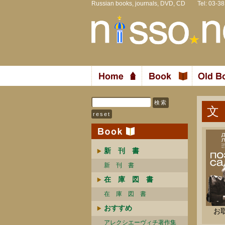
Russian books, journals, DVD, CD Tel: 03-3
文
新 刊 書
新 刊 書
在 庫 図 書
在 庫 図 書
おすすめ
お
アレクシエーヴィチ著作集