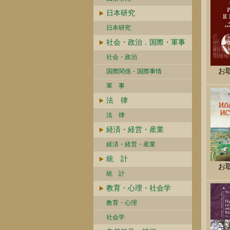
日本研究
日本研究
社会・政治．国際・軍事
社会・政治
お
国際関係・国際事情
軍 事
法 律
法 律
経済・経営・産業
経済・経営・産業
統 計
お
統 計
教育・心理・社会学
教育・心理
社会学