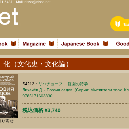
811-6481 Mail:
nisso@nisso.net
 化（文化史・文化論）
S4212：
リハチョーフ: 庭園の詩学
Лихачёв Д. - Поэзия садов. (Серия: Мыслители эпох. Кла
9785171603830
税込価格 ¥3,740
取り寄せ