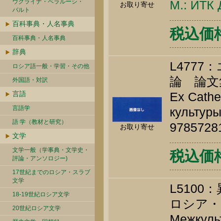
ウクライナ・ベラルーシ・
М.: ИТК 
お取り寄せ
バルト
百科事典・人名事典
税込価格 
百科事典・人名事典
辞典
L477
ロシア語一般・学習・その他
論 論文
外国語・対訳
言語
Ex Cath
言語学
культуры
語 学（教材と研究）
9785728
お取り寄せ
文学
文学一般（学事典・文学史・
税込価格 
評論・アンソロジー)
17世紀までのロシア・スラブ
文学
L510
18-19世紀ロシア文学
ロシア・
20世紀ロシア文学
Межкуль