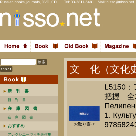
Russian books, journals, DVD, CD Tel: 03-3811-6481 Mail:
nisso@nisso.net
文 化（文化
L5150
新 刊 書
把握 全
新 刊 書
Пелипенк
在 庫 図 書
1. Культ
在 庫 図 書
9785824
お取り寄せ
おすすめ
アレクシエーヴィチ著作集