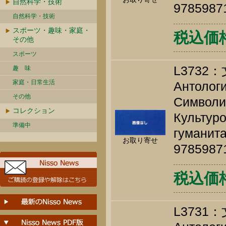
自然科学・技術
9785987
自然科学・技術
スポーツ・趣味・家庭・
税込価格 
その他
スポーツ
L373
趣 味
家庭・日常生活
Антологи
その他
Символи
コレクション
Культуро
準備中
гуманита
お取り寄せ
9785987
税込価格 
L373