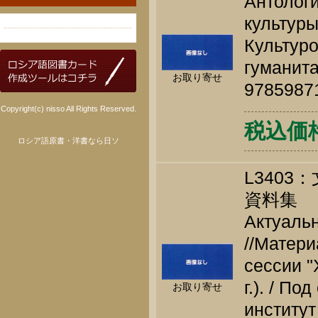
Антолог
культуры
Культуро
гуманита
お取り寄せ
9785987
Copyright(c) nisso All Rights Reserved.
税込価格 
ロシア語原書・洋書なら日ソ
L340
資料集
Актуальн
//Матери
сессии "
г.). / П
お取り寄せ
институт