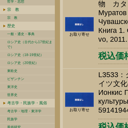
哲学・思想
物 カタ
宗 教
Муратов 
宗 教
Чувашско
歴史
Книга 1.
一般・通史・事典
お取り寄せ
vo, 2011
ロシア史（古代から17世紀ま
で）
税込価格 
ロシア史（18-19世紀）
ロシア史（20世紀）
東欧史
L353
ビザンチン
イツ文化
東洋史
Ионкис Г
世界史
культуры
考古学・民族学・風俗
5914194
お取り寄せ
考古学・地理・東洋学
民族学
税込価格 
風俗研究