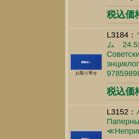
税込価格 
L3184：
ム 24.5
Советски
энциклоп
9785989
お取り寄せ
税込価格 
L3152：
Паперный
≪Неприк