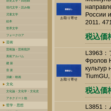
歴史文学・回想録
направл
現代文学・読み物
России и
児童文学
お取り寄せ
2011. 47
絵本
世界文学
税込価格 
フォークロア
芸術
芸術論・芸術批評
L396
美術アルバム
Фролов Н
建 築
культур 
音 楽
TiumGU, 
演劇・映画
お取り寄せ
文化
税込価格 
文化論・文化学・文化史
アネクドート他
哲学・思想
L385