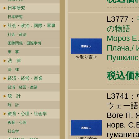
日本研究
日本研究
L3777：
社会・政治．国際・軍事
の物語
社会・政治
Мороз Е.
国際関係・国際事情
Плача./ 
軍 事
Пушкинск
お取り寄せ
法 律
法 律
税込価格 
経済・経営・産業
経済・経営・産業
L374
統 計
ウェー語
統 計
Воге П. 
教育・心理・社会学
教育・心理
норв. С.
社会学
гуманита
お取り寄せ