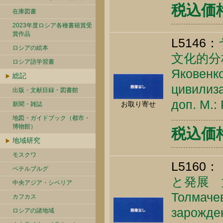
税込価
在庫図書
2023年度ロシア各種書籍賞受
賞作品
L5146：
ロシアの絵本
文化的分
ロシア語学習書
Яковенко
総記
цивилиза
出版・文献目録・図書館
доп. М.:
お取り寄せ
新聞・雑誌
地図・ガイドブック（都市・
博物館）
税込価格 
地域研究
モスクワ
L5160：
ペテルブルグ
と発展 
中央アジア・シベリア
Толмачев
カフカス
зарожден
ロシアの諸地域