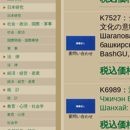
日本研究
日本研究
K752
社会・政治．国際・軍事
文化の意
社会・政治
Шагапова
国際関係・国際事情
башкирск
軍 事
BashGU, 
要問い合わせ
法 律
法 律
税込価格 
経済・経営・産業
経済・経営・産業
K6989：
統 計
Чжичэн В
統 計
Шанхай: 
教育・心理・社会学
教育・心理
要問い合わせ
税込価格 
社会学