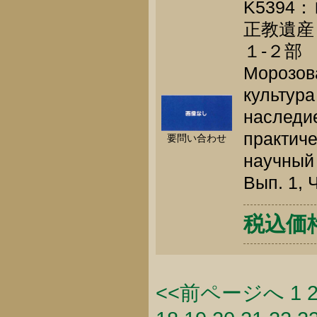
K539
正教遺産
１-２部
Морозова
культура
наследи
практиче
要問い合わせ
научный 
Вып. 1, Ч
税込価格 
<<前ページへ
1