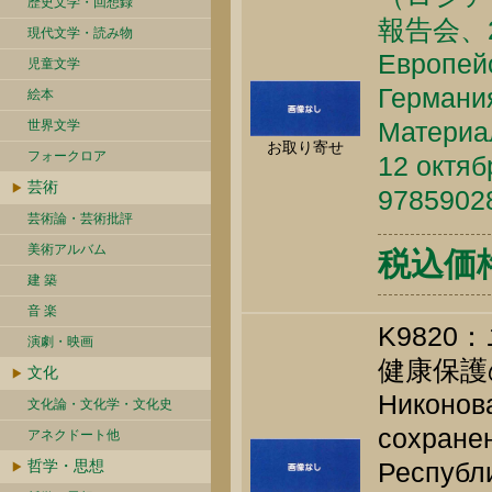
歴史文学・回想録
報告会、2
現代文学・読み物
Европейс
児童文学
Германия
絵本
Материа
世界文学
お取り寄せ
フォークロア
12 октяб
芸術
9785902
芸術論・芸術批評
美術アルバム
税込価格 
建 築
音 楽
K982
演劇・映画
健康保護
文化
Никонова
文化論・文化学・文化史
сохране
アネクドート他
哲学・思想
Республ