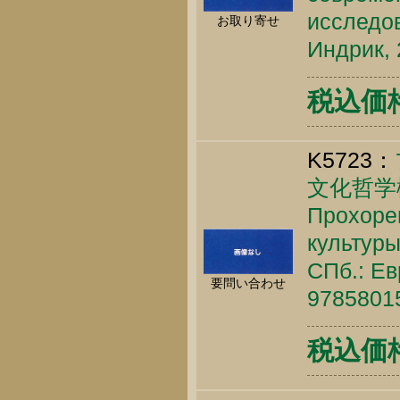
исследо
お取り寄せ
Индрик, 
税込価格 
K5723：
文化哲学
Прохорен
культуры
СПб.: Ев
要問い合わせ
9785801
税込価格 