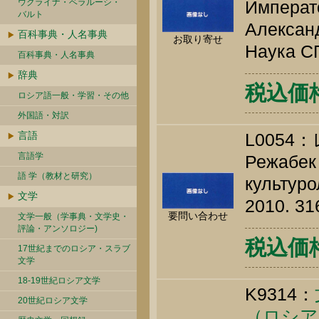
ウクライナ・ベラルーシ・
Императо
バルト
Александ
百科事典・人名事典
お取り寄せ
Наука СП
百科事典・人名事典
辞典
税込価格 
ロシア語一般・学習・その他
外国語・対訳
言語
L005
言語学
Режабек 
語 学（教材と研究）
культуро
文学
2010. 31
要問い合わせ
文学一般（学事典・文学史・
評論・アンソロジー)
税込価格 
17世紀までのロシア・スラブ
文学
18-19世紀ロシア文学
K9314：
20世紀ロシア文学
（ロシア