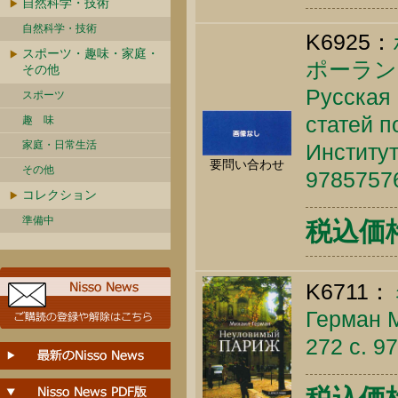
自然科学・技術
自然科学・技術
K6925：
スポーツ・趣味・家庭・
ポーラン
その他
Русская 
スポーツ
статей п
趣 味
家庭・日常生活
Институт
要問い合わせ
その他
9785757
コレクション
準備中
税込価格 
K6711：
Герман М
272 c. 9