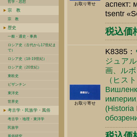
哲学・思想
аспект: 
お取り寄せ
宗 教
tsentr «
宗 教
歴史
税込価格 
一般・通史・事典
ロシア史（古代から17世紀ま
K8385：
で）
ロシア史（18-19世紀）
ジュアル
ロシア史（20世紀）
画、ルボ
東欧史
（ヒスト
ビザンチン
Вишленк
東洋史
империи,
世界史
お取り寄せ
(Histori
考古学・民族学・風俗
обозрени
考古学・地理・東洋学
民族学
税込価格 
風俗研究