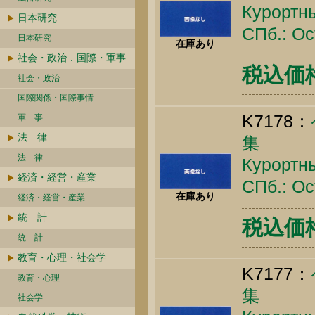
Курортны
日本研究
СПб.: Ос
日本研究
在庫あり
社会・政治．国際・軍事
税込価格 
社会・政治
国際関係・国際事情
K7178：
軍 事
法 律
集
法 律
Курортны
経済・経営・産業
СПб.: Ос
在庫あり
経済・経営・産業
統 計
税込価格 
統 計
教育・心理・社会学
K7177：
教育・心理
集
社会学