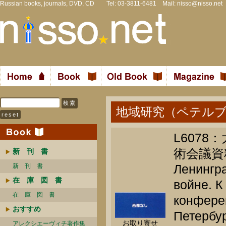
Russian books, journals, DVD, CD Tel: 03-3811-6481 Mail:
nisso@nisso.net
地域研究（ペテル
L607
術会議資
新 刊 書
Ленингр
新 刊 書
在 庫 図 書
войне. 
在 庫 図 書
конферен
おすすめ
Петербур
お取り寄せ
アレクシエーヴィチ著作集