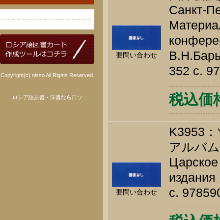
Санкт-Пе
Материа
конферен
В.Н.Бары
要問い合わせ
352 c. 9
Copyright(c) nisso All Rights Reserved.
税込価格 
ロシア語原書・洋書なら日ソ
K395
アルバム
Царское
издания 
c. 9785
要問い合わせ