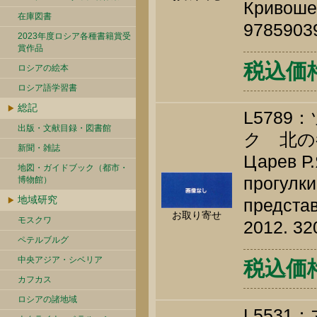
Кривошее
在庫図書
9785903
2023年度ロシア各種書籍賞受
賞作品
税込価格 
ロシアの絵本
ロシア語学習書
総記
L578
出版・文献目録・図書館
ク 北の
新聞・雑誌
Царев Р.
地図・ガイドブック（都市・
прогулки
博物館）
地域研究
представ
お取り寄せ
モスクワ
2012. 32
ペテルブルグ
中央アジア・シベリア
税込価格 
カフカス
ロシアの諸地域
L553