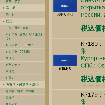
Санкт-Пе
哲学・思想
открытка
宗 教
России, 
お取り寄せ
宗 教
歴史
税込価格 
一般・通史・事典
ロシア史（古代から17世紀ま
で）
K7180：
ロシア史（18-19世紀）
集
ロシア史（20世紀）
Курортны
東欧史
СПб.: Ос
ビザンチン
在庫あり
東洋史
税込価格 
世界史
考古学・民族学・風俗
考古学・地理・東洋学
K7179：
民族学
集
風俗研究