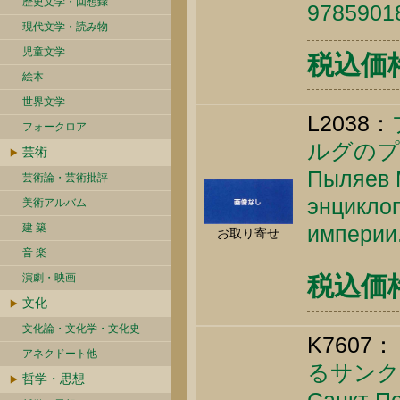
歴史文学・回想録
9785901
現代文学・読み物
児童文学
税込価格 
絵本
世界文学
L2038：
フォークロア
ルグのプ
芸術
Пыляев М
芸術論・芸術批評
энцикло
美術アルバム
建 築
империи.
お取り寄せ
音 楽
演劇・映画
税込価格 
文化
文化論・文化学・文化史
K7607：
アネクドート他
るサンクト
哲学・思想