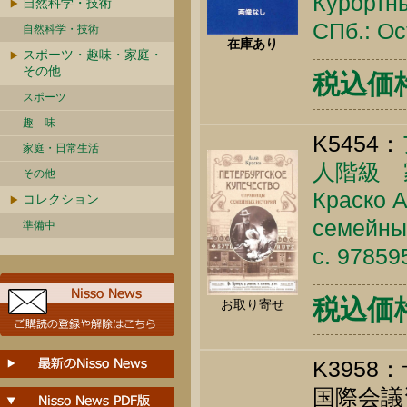
Курортны
自然科学・技術
СПб.: Ос
自然科学・技術
在庫あり
スポーツ・趣味・家庭・
その他
税込価格 
スポーツ
趣 味
K5454：
家庭・日常生活
人階級 
その他
Краско А
コレクション
семейных
準備中
c. 9785
税込価格 
お取り寄せ
K395
国際会議