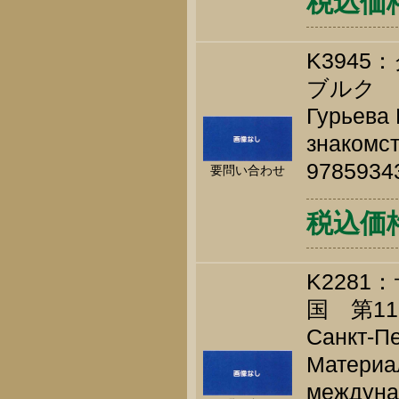
税込価格 
K394
ブルク
Гурьева 
знакомст
9785934
要問い合わせ
税込価格 
K228
国 第1
Санкт-Пе
Материа
междуна