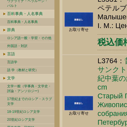
ウクライナ・ベラルーシ・
バルト
ペテルブ
百科事典・人名事典
Малышев
百科事典・人名事典
I. М.: Ц
お取り寄せ
辞典
ロシア語一般・学習・その他
税込価格 
外国語・対訳
言語
L3764：
言語学
サンクト
語 学（教材と研究）
紀中葉の
文学
cm
文学一般（学事典・文学史・
評論・アンソロジー)
Старый П
17世紀までのロシア・スラブ
Живопись
文学
собрания
18-19世紀ロシア文学
お取り寄せ
20世紀ロシア文学
Петербур