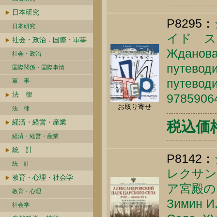
日本研究
P8295：
日本研究
イド ス
社会・政治．国際・軍事
Жданова 
社会・政治
путевод
国際関係・国際事情
путеводи
軍 事
法 律
9785906
お取り寄せ
法 律
経済・経営・産業
税込価格 
経済・経営・産業
統 計
P8142：
統 計
レクサン
教育・心理・社会学
ア宮殿の
教育・心理
Зимин И.
社会学