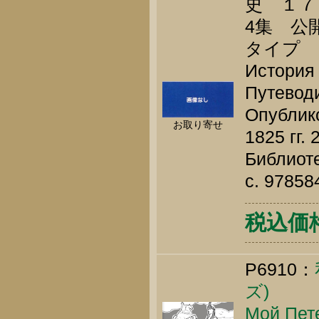
史 １７
4集 公開
タイプ
История 
Путеводи
Опублик
お取り寄せ
1825 гг.
Библиоте
c. 9785
税込価格 
P6910：
ズ)
Мой Пете