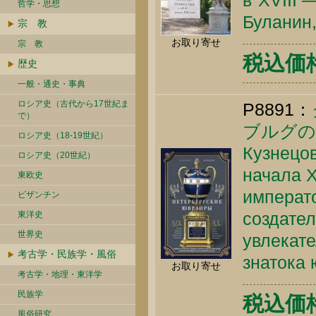
в"XVIII 
哲学・思想
Буланин,
宗 教
お取り寄せ
宗 教
税込価格 
歴史
一般・通史・事典
ロシア史（古代から17世紀ま
P8891：
で）
ブルグの
ロシア史（18-19世紀）
Кузнецов
ロシア史（20世紀）
начала Х
東欧史
императо
ビザンチン
создател
東洋史
世界史
увлекат
考古学・民族学・風俗
знатока 
お取り寄せ
考古学・地理・東洋学
民族学
税込価格 
風俗研究