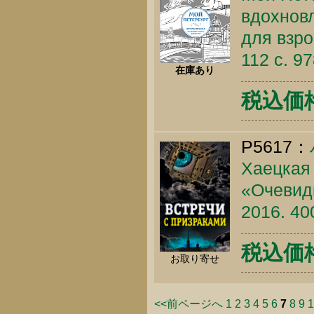
вдохнов
для взро
112 c. 9
在庫あり
税込価格 
P5617：
Хаецкая 
«Очевидц
2016. 40
税込価格 
お取り寄せ
<<前ページへ
1
2
3
4
5
6
7
8
9
1