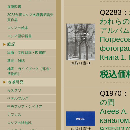
在庫図書
Q2283：
2023年度ロシア各種書籍賞受
われらの
賞作品
ロシアの絵本
アルバ
ロシア語学習書
Потресов
総記
фотогра
出版・文献目録・図書館
Книга 1.
新聞・雑誌
お取り寄せ
地図・ガイドブック（都市・
税込価格 
博物館）
地域研究
モスクワ
Q1970：
ペテルブルグ
の間
中央アジア・シベリア
Агеев А.
カフカス
каналом.
ロシアの諸地域
9785837
お取り寄せ