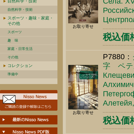
Села. XV
自然科学・技術
Российск
自然科学・技術
Центрпол
スポーツ・趣味・家庭・
その他
お取り寄せ
スポーツ
税込価格 
趣 味
家庭・日常生活
P7880：
その他
字 ペテ
コレクション
Клещеви
準備中
Алхимич
Петергоф
Алетейя,
お取り寄せ
税込価格 