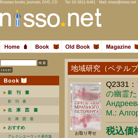
Russian books, journals, DVD, CD Tel: 03-3811-6481 Mail:
nisso@nisso.net
地域研究（ペテル
Q2331：
の幽霊た
新 刊 書
Андреева
新 刊 書
在 庫 図 書
М.: Алго
在 庫 図 書
おすすめ
税込価格 
お取り寄せ
アレクシエーヴィチ著作集