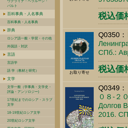
ウクライナ・ベラルーシ・
バルト
税込価格 
百科事典・人名事典
百科事典・人名事典
辞典
Q0350：
ロシア語一般・学習・その他
Ленингра
外国語・対訳
СПб.: Ав
言語
言語学
税込価格 
語 学（教材と研究）
お取り寄せ
文学
Q0349：
文学一般（学事典・文学史・
評論・アンソロジー)
０８-２
17世紀までのロシア・スラブ
Долгов В
文学
2016. СП
18-19世紀ロシア文学
20世紀ロシア文学