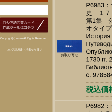
P698
史 １
第1集 公
オタイプ
История 
Copyright(c) nisso All Rights Reserved.
Путеводи
ロシア語原書・洋書なら日ソ
Опублик
お取り寄せ
1730 гг.
Библиоте
c. 9785
税込価格 
P698