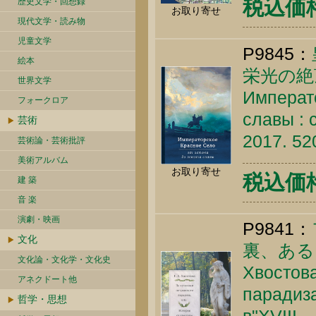
税込価格 
歴史文学・回想録
お取り寄せ
現代文学・読み物
児童文学
P9845：
絵本
栄光の絶
世界文学
Императо
フォークロア
славы : 
芸術
2017. 52
芸術論・芸術批評
美術アルバム
お取り寄せ
税込価格 
建 築
音 楽
演劇・映画
P9841：
文化
裏、ある
文化論・文化学・文化史
Хвостова
アネクドート他
парадиза
哲学・思想