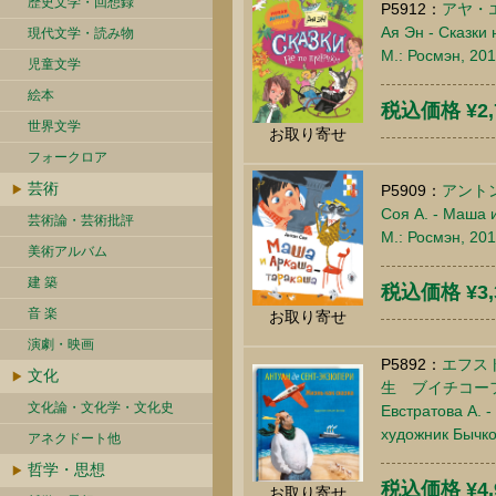
歴史文学・回想録
P5912：
アヤ・
Ая Эн - Сказки
現代文学・読み物
М.: Росмэн, 20
児童文学
絵本
税込価格 ¥2,
世界文学
お取り寄せ
フォークロア
芸術
P5909：
アント
Соя А. - Маша 
芸術論・芸術批評
М.: Росмэн, 20
美術アルバム
建 築
税込価格 ¥3,
音 楽
お取り寄せ
演劇・映画
P5892：
エフス
文化
生 ブイチコー
文化論・文化学・文化史
Евстратова А. -
художник Бычко
アネクドート他
哲学・思想
税込価格 ¥4,
お取り寄せ