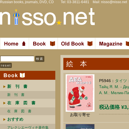
Russian books, journals, DVD, CD Tel: 03-3811-6481 Mail:
nisso@nisso.net
絵 本
P5946：
タイツ
新 刊 書
Тайц Я. М. - Д
А. М.: Мелик-П
新 刊 書
在 庫 図 書
税込価格 ¥3,
在 庫 図 書
お取り寄せ
おすすめ
アレクシエーヴィチ著作集