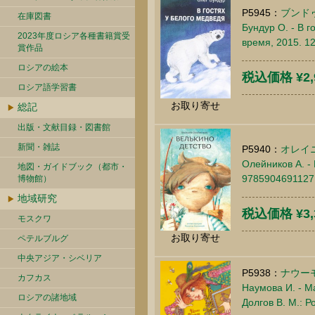
P5945：
ブンド
在庫図書
Бундур О. - В 
2023年度ロシア各種書籍賞受
время, 2015. 1
賞作品
ロシアの絵本
税込価格 ¥2,
ロシア語学習書
お取り寄せ
総記
出版・文献目録・図書館
新聞・雑誌
P5940：
オレイ
Олейников А. - 
地図・ガイドブック（都市・
9785904691127
博物館）
地域研究
税込価格 ¥3,
モスクワ
お取り寄せ
ペテルブルグ
中央アジア・シベリア
P5938：
ナウー
カフカス
Наумова И. - М
ロシアの諸地域
Долгов В. М.: Р