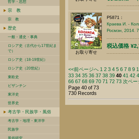
哲学・思想
宗 教
P5871：
宗 教
Краева И. - Ко
歴史
Росмэн, 2014. 
一般・通史・事典
税込価格 ¥2,
ロシア史（古代から17世紀ま
で）
お取り寄せ
ロシア史（18-19世紀）
ロシア史（20世紀）
<<前ページへ
1
2
3
4
5
6
7
8
9
1
33
34
35
36
37
38
39
40
41
42
東欧史
66
67
68
69
70
71
72
73
次ページ
ビザンチン
Page 40 of 73
730 Records
東洋史
世界史
考古学・民族学・風俗
考古学・地理・東洋学
民族学
風俗研究