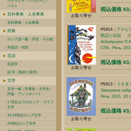
ウクライナ・ベラルーシ・
バルト
税込価格 ¥3,
百科事典・人名事典
お取り寄せ
百科事典・人名事典
P5914：
アスビ
辞典
民話と伝説 （har
ロシア語一般・学習・その他
Асбьёрнсен П.К
外国語・対訳
СПб.: Речь, 20
言語
税込価格 ¥3,
言語学
お取り寄せ
語 学（教材と研究）
文学
P5913：
うさぎ
文学一般（学事典・文学史・
Заюшкина избуш
評論・アンソロジー)
Речь, 2021. 20
17世紀までのロシア・スラブ
文学
税込価格 ¥3,
18-19世紀ロシア文学
お取り寄せ
20世紀ロシア文学