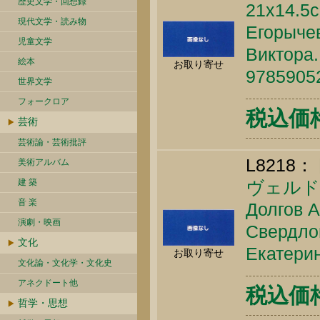
歴史文学・回想録
21x14.5
現代文学・読み物
Егорычев
児童文学
Виктора.
絵本
お取り寄せ
9785905
世界文学
フォークロア
税込価格 
芸術
芸術論・芸術批評
L8218：
美術アルバム
建 築
ヴェルド
音 楽
Долгов А
演劇・映画
Свердлов
文化
Екатерин
お取り寄せ
文化論・文化学・文化史
アネクドート他
税込価格 
哲学・思想