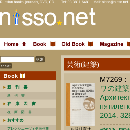
Russian books, journals, DVD, CD Tel: 03-3811-6481 Mail:
nisso@nisso.net
芸術(建築)
M7269：
ワの建築
新 刊 書
Архитек
新 刊 書
在 庫 図 書
пятилетк
在 庫 図 書
2014. 32
おすすめ
アレクシエーヴィチ著作集
お取り寄せ