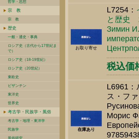
哲学・思想
L7254：
宗 教
と歴史 1
宗 教
Зимин И.
歴史
императо
一般・通史・事典
ロシア史（古代から17世紀ま
Центрпол
お取り寄せ
で）
ロシア史（18-19世紀）
税込価格 
ロシア史（20世紀）
東欧史
L696
ビザンチン
ス・ファ
東洋史
世界史
Русинова
考古学・民族学・風俗
Морис Фа
考古学・地理・東洋学
Европейс
在庫あり
民族学
9785943
風俗研究