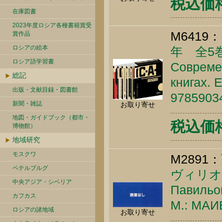
税込価格 
在庫図書
2023年度ロシア各種書籍賞受
M6419：
賞作品
ロシアの絵本
年 全5
ロシア語学習書
Современ
総記
книгах. Е
出版・文献目録・図書館
9785903
新聞・雑誌
お取り寄せ
地図・ガイドブック（都市・
税込価格 
博物館）
地域研究
モスクワ
M2891：
ペテルブルグ
ヴィリオ
中央アジア・シベリア
Павильо
カフカス
М.: МАИЕ
ロシアの諸地域
お取り寄せ