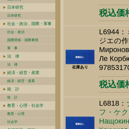
日本研究
税込価格 
日本研究
社会・政治．国際・軍事
L694
社会・政治
ジエの作
国際関係・国際事情
Миронов 
軍 事
法 律
Ле Корбю
法 律
9785317
在庫あり
経済・経営・産業
経済・経営・産業
税込価格 
統 計
統 計
L6818：
教育・心理・社会学
フ・ケク
教育・心理
Нащокина
社会学