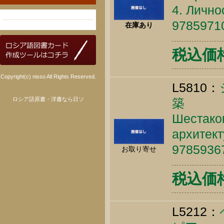
4. Лично
9785971
在庫あり
税込価格 
Copyright(c) nisso All Rights Reserved.
L5810：
ロシア語原書・洋書なら日ソ
築
Шестако
архитект
9785936
お取り寄せ
税込価格 
L5212：