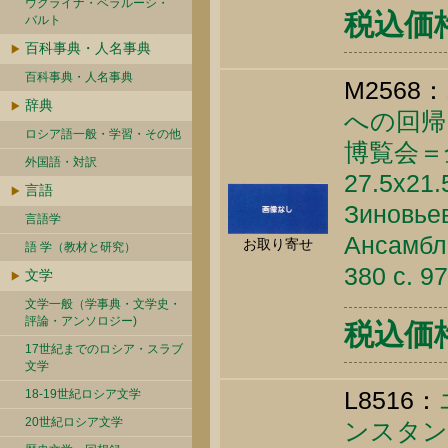
ウクライナ・ベラルーシ・
税込価格 
バルト
百科事典・人名事典
百科事典・人名事典
M2568：
辞典
への回帰
ロシア語一般・学習・その他
博覧会＝
外国語・対訳
27.5x21
言語
Зиновьев
言語学
Ансамбл
お取り寄せ
語 学（教材と研究）
380 c. 9
文学
文学一般（学事典・文学史・
評論・アンソロジー)
税込価格 
17世紀までのロシア・スラブ
文学
L8516：
18-19世紀ロシア文学
20世紀ロシア文学
ンスタ