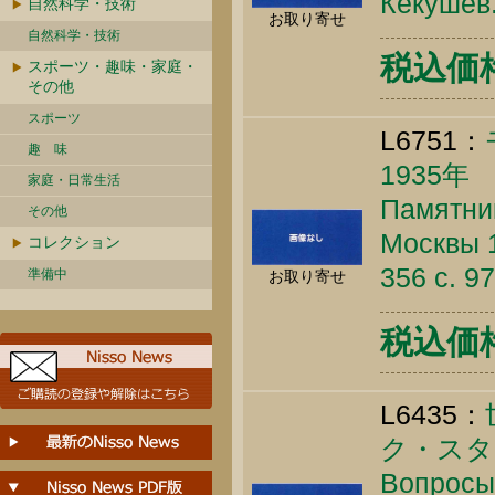
Кекушев.
自然科学・技術
お取り寄せ
自然科学・技術
税込価格 
スポーツ・趣味・家庭・
その他
スポーツ
L6751：
趣 味
1935年
家庭・日常生活
Памятни
その他
Москвы 1
コレクション
356 c. 9
準備中
お取り寄せ
税込価格 
L6435：
ク・スタ
Вопросы