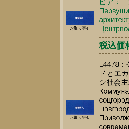
ピア： 
Первушин
архитект
Центрпол
お取り寄せ
税込価格 
L447
ドとエカ
シ社会主
Коммунал
соцгоро
Новгород
Приволж
お取り寄せ
современ