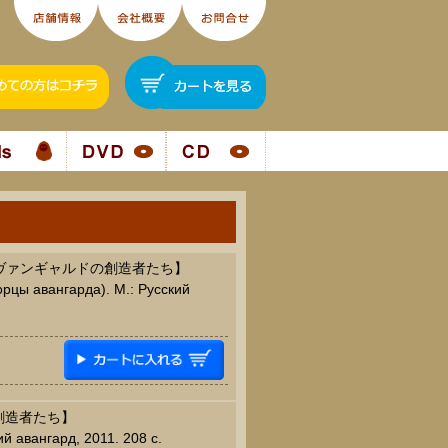
アヴァンギャルドの創造者たち】
орцы авангарда). М.: Русский
創造者たち】
й авангард, 2011. 208 c.