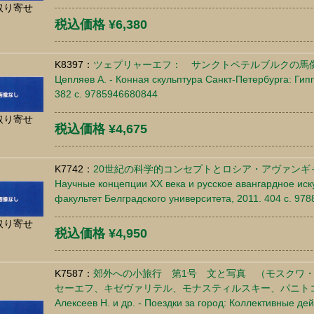
取り寄せ
税込価格 ¥6,380
K8397：
ツェプリャーエフ： サンクトペテルブルクの馬
Цепляев А. - Конная скульптура Санкт-Петербурга: Гипп
382 c. 9785946680844
取り寄せ
税込価格 ¥4,675
K7742：
20世紀の科学的コンセプトとロシア・アヴァンギ
Научные концепции ХХ века и русское авангардное иск
факультет Белградского университета, 2011. 404 c. 97
取り寄せ
税込価格 ¥4,950
K7587：
郊外への小旅行 第1号 文と写真 （モスクワ
セーエフ、キゼヴァリテル、モナスティルスキー、パニト
Алексеев Н. и др. - Поездки за город: Коллективные дей