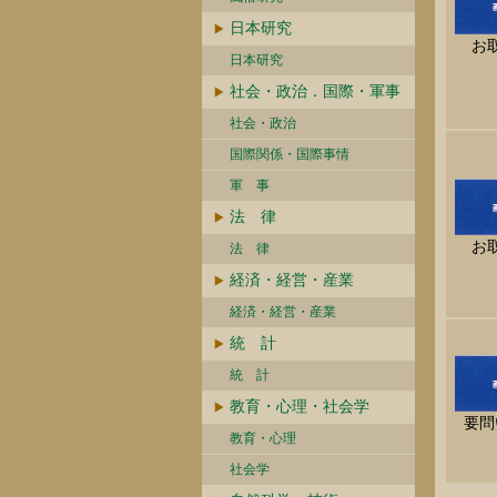
日本研究
お
日本研究
社会・政治．国際・軍事
社会・政治
国際関係・国際事情
軍 事
法 律
お
法 律
経済・経営・産業
経済・経営・産業
統 計
統 計
教育・心理・社会学
要問
教育・心理
社会学