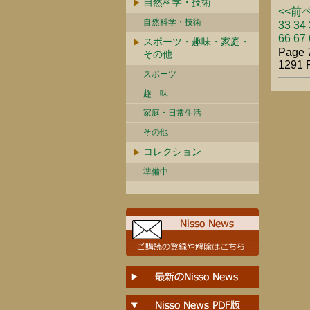
自然科学・技術
<<前
自然科学・技術
33
34
66
67
スポーツ・趣味・家庭・
Page 7
その他
1291 
スポーツ
趣 味
家庭・日常生活
その他
コレクション
準備中