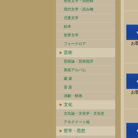
歴史文学・回想録
現代文学・読み物
児童文学
絵本
世界文学
お
フォークロア
芸術
芸術論・芸術批評
美術アルバム
建 築
音 楽
お
演劇・映画
文化
文化論・文化学・文化史
アネクドート他
哲学・思想