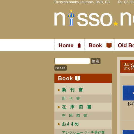
Russian books, journals, DVD, CD Tel: 03-3
芸
新 刊 書
新 刊 書
お
在 庫 図 書
在 庫 図 書
おすすめ
アレクシエーヴィチ著作集