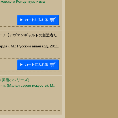
сковского Концептуализма
コーフ【アヴァンギャルドの創造者た
рда). М.: Русский авангард, 2011.
（美術小シリーズ）
ни. (Малая серия искусств). М.: