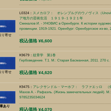
L0324：
スメカロフ： オレンブルグのウノヴィス（Unovi
ア地方の芸術生活 １９１９-１９２１年
Смекалов И. - УНОВИС в Оренбурге. К истории художе
провинции. 1919-1921. Оренбург: Оренбургское из-во, 
取り寄せ
税込価格 ¥6,600
K9679：
紋章学 第1巻
Гербоведение. Т.1. М.: Старая Басманная, 2011. 270 c
取り寄せ
税込価格 ¥4,620
K9475：
アレクサンドル・マーホフ： ラファエッロ （
Махов А. - Рафаэль. (Жизнь замечательных людей). М.:
9785235034624
庫あり
税込価格 ¥4,070