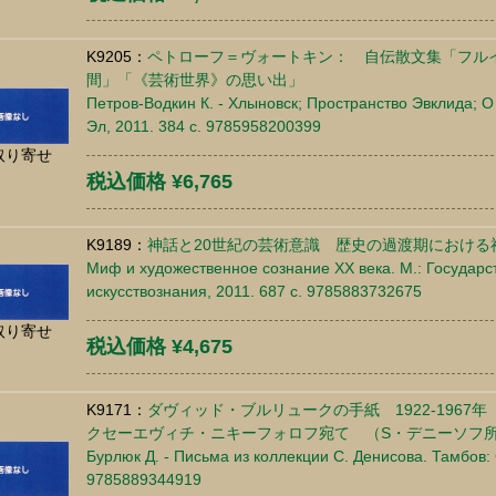
K9205：
ペトローフ＝ヴォートキン： 自伝散文集「フル
間」「《芸術世界》の思い出」
Петров-Водкин К. - Хлыновск; Пространство Эвклида; О 
Эл, 2011. 384 c. 9785958200399
取り寄せ
税込価格 ¥6,765
K9189：
神話と20世紀の芸術意識 歴史の過渡期における
Миф и художественное сознание ХХ века. М.: Государс
искусствознания, 2011. 687 c. 9785883732675
取り寄せ
税込価格 ¥4,675
K9171：
ダヴィッド・ブルリュークの手紙 1922-196
クセーエヴィチ・ニキーフォロフ宛て （S・デニーソフ
Бурлюк Д. - Письма из коллекции С. Денисова. Тамбов: 
9785889344919