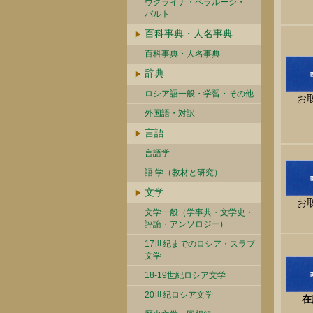
ウクライナ・ベラルーシ・
バルト
百科事典・人名事典
百科事典・人名事典
辞典
ロシア語一般・学習・その他
お
外国語・対訳
言語
言語学
語 学（教材と研究）
文学
お
文学一般（学事典・文学史・
評論・アンソロジー)
17世紀までのロシア・スラブ
文学
18-19世紀ロシア文学
20世紀ロシア文学
在