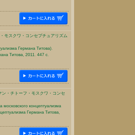
ーフ・モスクワ・コンセプチュアリズム
туализма Германа Титова).
на Титова, 2011. 447 c.
マン・チトーフ・モスクワ・コンセ
а московского концептуализма
нцептуализма Германа Титова,