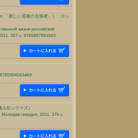
s, 「新しい芸術の主張者」） ロシ
ственной жизни российской
2011. 207 c. 9785887881843
. 9785904043469
偉人伝シリーズ）
 Молодая гвардия, 2011. 376 c.