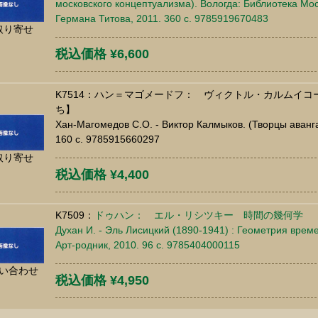
московского концептуализма). Вологда: Библиотека Мо
Германа Титова, 2011. 360 c. 9785919670483
取り寄せ
税込価格 ¥6,600
K7514：ハン＝マゴメードフ： ヴィクトル・カルムイ
ち】
Хан-Магомедов С.О. - Виктор Калмыков. (Творцы аванга
160 c. 9785915660297
取り寄せ
税込価格 ¥4,400
K7509：
ドゥハン： エル・リシツキー 時間の幾何学 
Духан И. - Эль Лисицкий (1890-1941) : Геометрия време
Арт-родник, 2010. 96 c. 9785404000115
い合わせ
税込価格 ¥4,950