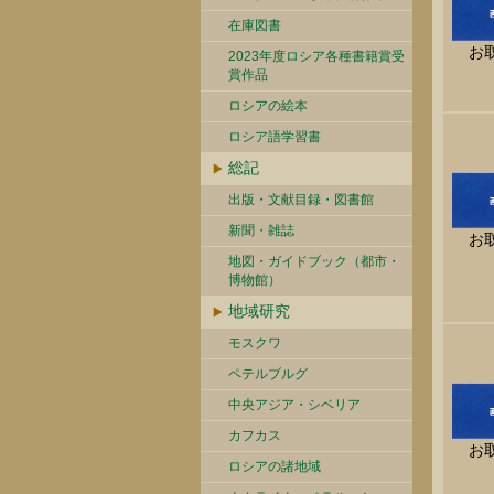
在庫図書
お
2023年度ロシア各種書籍賞受
賞作品
ロシアの絵本
ロシア語学習書
総記
出版・文献目録・図書館
新聞・雑誌
お
地図・ガイドブック（都市・
博物館）
地域研究
モスクワ
ペテルブルグ
中央アジア・シベリア
カフカス
お
ロシアの諸地域