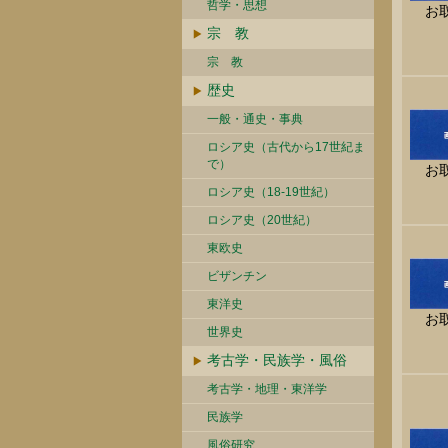
哲学・思想
お
宗 教
宗 教
歴史
一般・通史・事典
ロシア史（古代から17世紀ま
で）
お
ロシア史（18-19世紀）
ロシア史（20世紀）
東欧史
ビザンチン
東洋史
お
世界史
考古学・民族学・風俗
考古学・地理・東洋学
民族学
風俗研究