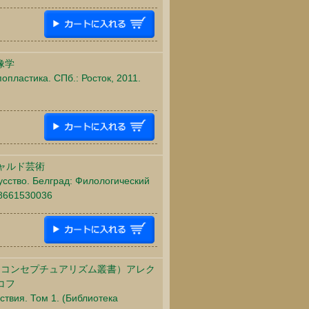
像学
опластика. СПб.: Росток, 2011.
ャルド芸術
усство. Белград: Филологический
88661530036
・コンセプチュアリズム叢書）アレク
コフ
ствия. Том 1. (Библиотека