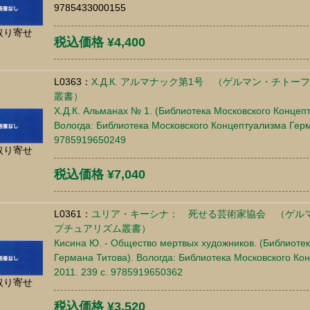
9785433000155
取り寄せ
税込価格 ¥4,400
L0363：
Х.Д.К. アルマナック第1号 （ゲルマン・チト
叢書）
Х.Д.К. Альманах № 1. (Библиотека Московского Концеп
Вологда: Библиотека Московского Концептуализма Герма
9785919650249
取り寄せ
税込価格 ¥7,040
L0361：
ユリア・キーシナ： 死せる芸術家協会 （ゲル
プチュアリズム叢書）
Кисина Ю. - Общество мертвых художников. (Библиотек
Германа Титова). Вологда: Библиотека Московского Ко
2011. 239 c. 9785919650362
取り寄せ
税込価格 ¥3,520