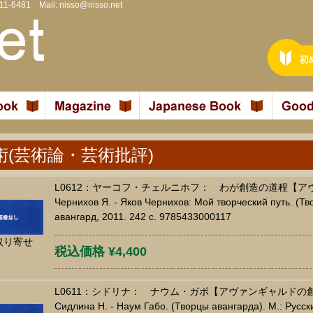
811-6481 Mail:
nisso@nisso.net
術(芸術論・芸術批評)
L0612：ヤーコフ・チェルニホフ： わが創造の道程【
Чернихов Я. - Яков Чернихов: Мой творческий путь. (Тв
авангард, 2011. 242 c. 9785433000117
取り寄せ
税込価格 ¥4,400
L0611：シドリナ： ナウム・ガボ【アヴァンギャルドの
Сидлина Н. - Наум Габо. (Творцы авангарда). М.: Русски