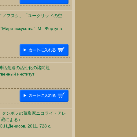
イノフスク」「ユークリッドの空
"Мире искусства". М.: Фортуна-
神話創造の活性化の諸問題
твенный институт
7年 タンボフの蒐集家ニコライ・アレ
所蔵による）
С.Н.Денисов, 2011. 728 c.