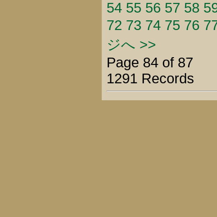
54
55
56
57
58
5
72
73
74
75
76
7
ジへ >>
Page 84 of 87
1291 Records