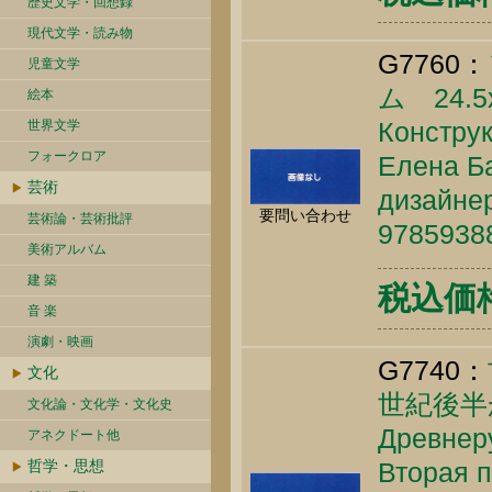
歴史文学・回想録
現代文学・読み物
G7760：
児童文学
ム 24.5
絵本
Конструк
世界文学
フォークロア
Елена Ба
芸術
дизайнер
要問い合わせ
芸術論・芸術批評
9785938
美術アルバム
建 築
税込価格 
音 楽
演劇・映画
G7740：
文化
世紀後半
文化論・文化学・文化史
Древнеру
アネクドート他
哲学・思想
Вторая п