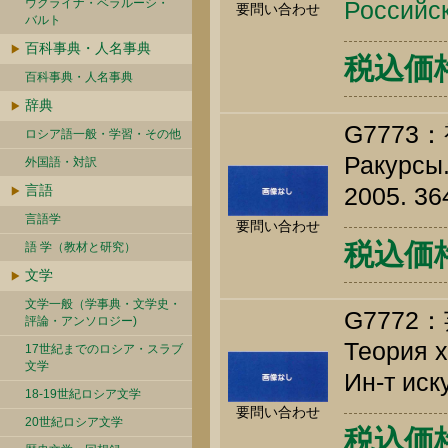
ウクライナ・ベラルーシ・
Российск
要問い合わせ
バルト
百科事典・人名事典
税込価格 
百科事典・人名事典
辞典
G777
ロシア語一般・学習・その他
Ракурсы.
外国語・対訳
言語
2005. 36
言語学
要問い合わせ
税込価格 
語 学（教材と研究）
文学
文学一般（学事典・文学史・
G777
評論・アンソロジー)
Теория х
17世紀までのロシア・スラブ
文学
Ин-т иск
18-19世紀ロシア文学
要問い合わせ
20世紀ロシア文学
税込価格 