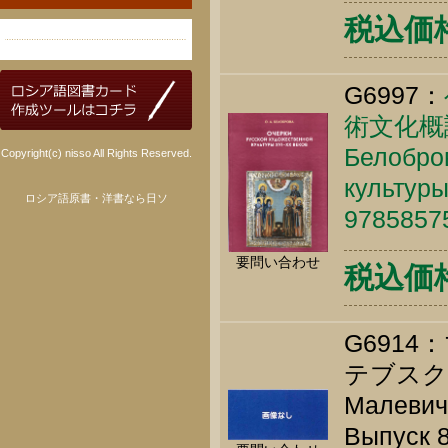
税込価格 
G6997：
術文化概
Белобров
Copyright(c) nisso All Rights Reserved.
культуры
ロシア語原書・洋書なら日ソ
9785857
要問い合わせ
税込価格 
G691
テブスク
Малевич.
Выпуск 8