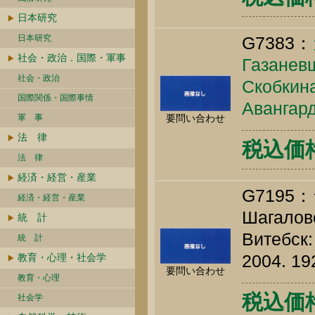
日本研究
日本研究
G7383：
社会・政治．国際・軍事
Газаневщ
社会・政治
Скобкина
国際関係・国際事情
Авангард
軍 事
要問い合わせ
法 律
税込価格 
法 律
経済・経営・産業
G7195
経済・経営・産業
Шагалов
統 計
Витебск:
統 計
2004. 19
教育・心理・社会学
要問い合わせ
教育・心理
税込価格 
社会学