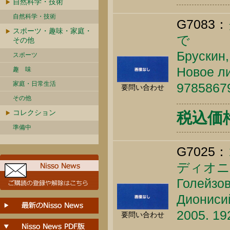
自然科学・技術
自然科学・技術
G7083：
スポーツ・趣味・家庭・
で
その他
Брускин,
スポーツ
Новое ли
趣 味
家庭・日常生活
9785867
要問い合わせ
その他
コレクション
税込価格 
準備中
G7025：
ディオニ
Голейзов
Дионисий
2005. 19
要問い合わせ