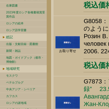
税込価格 
在庫図書
2023年度ロシア各種書籍賞受
賞作品
G805
ロシアの絵本
のように
ロシア語学習書
Розин В.
総記
человек 
出版・文献目録・図書館
2006. 22
お取り寄せ
新聞・雑誌
地図・ガイドブック（都市・
博物館）
税込価格 
地域研究
モスクワ
G7873：
ペテルブルグ
録” 23.5
中央アジア・シベリア
Авангард
カフカス
Жан-Кло
ロシアの諸地域