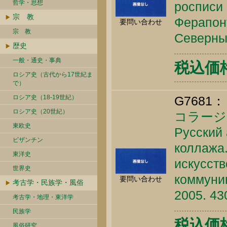
哲学・思想
росписи
宗 教
Ферапонт
要問い合わせ
宗 教
Северный
歴史
一般・通史・事典
税込価格 
ロシア史（古代から17世紀ま
で）
ロシア史（18-19世紀）
G7681：
ロシア史（20世紀）
コラージ
東欧史
Русский 
ビザンチン
коллажа. 
東洋史
искусств
世界史
коммуник
要問い合わせ
考古学・民族学・風俗
2005. 43
考古学・地理・東洋学
民族学
税込価格 
風俗研究