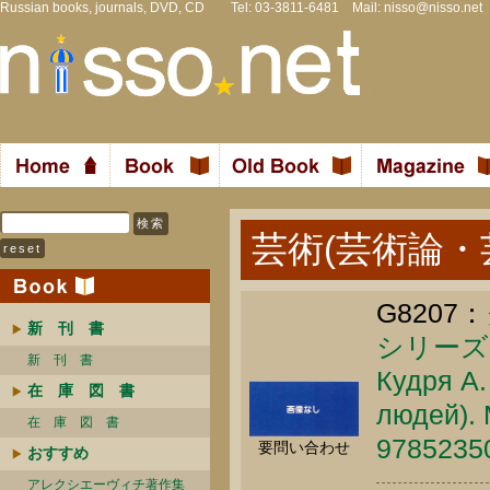
Russian books, journals, DVD, CD Tel: 03-3811-6481 Mail:
nisso@nisso.net
芸術(芸術論・
G8207：
新 刊 書
シリーズ
新 刊 書
Кудря А.
在 庫 図 書
людей). 
在 庫 図 書
9785235
要問い合わせ
おすすめ
アレクシエーヴィチ著作集