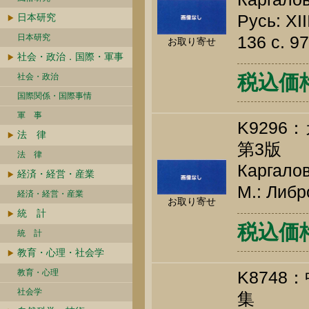
Русь: XII
日本研究
日本研究
136 c. 9
お取り寄せ
社会・政治．国際・軍事
税込価格 
社会・政治
国際関係・国際事情
軍 事
K929
法 律
第3版
法 律
Каргалов
経済・経営・産業
М.: Либр
経済・経営・産業
お取り寄せ
統 計
税込価格 
統 計
教育・心理・社会学
教育・心理
K874
社会学
集