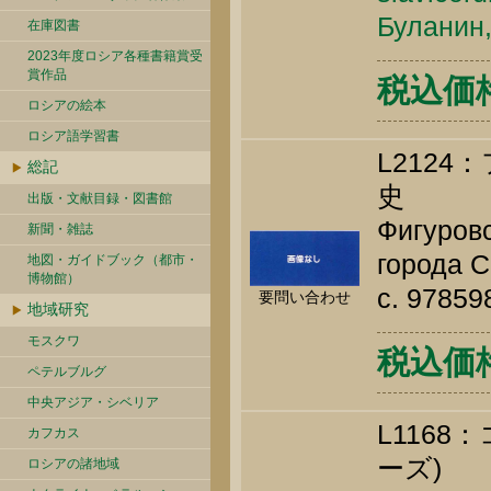
Буланин,
在庫図書
2023年度ロシア各種書籍賞受
賞作品
税込価格 
ロシアの絵本
ロシア語学習書
L212
総記
史
出版・文献目録・図書館
Фигуровс
新聞・雑誌
города С
地図・ガイドブック（都市・
博物館）
c. 9785
要問い合わせ
地域研究
モスクワ
税込価格 
ペテルブルグ
中央アジア・シベリア
L116
カフカス
ーズ)
ロシアの諸地域