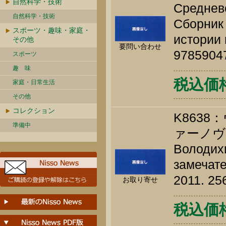
自然科学・技術
Средневе
自然科学・技術
Сборник 
スポーツ・趣味・家庭・
истории 
その他
要問い合わせ
9785904
スポーツ
趣 味
税込価格 
家庭・日常生活
その他
コレクション
K863
準備中
ァーノヴ
Володихи
замечате
2011. 25
お取り寄せ
税込価格 