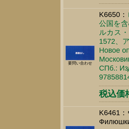
K6650：
公国を含
ルカス・
1572
Новое о
Московию
要問い合わせ
СПб.: Из
9785881
税込価格 
K646
Филюшкин