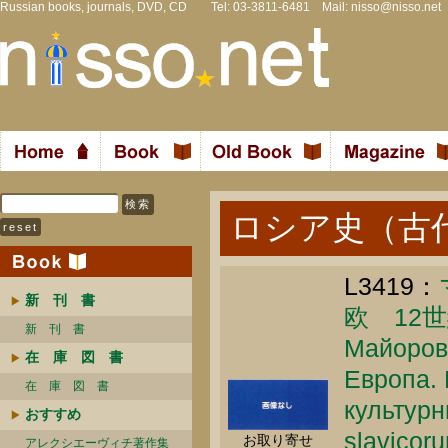
Russian books, journals, DVD, CD Tel: 03-3811-6481 Mail:
nisso@nisso.net
ロシア史（古
L3419：
新 刊 書
欧 12
新 刊 書
Майоров 
在 庫 図 書
Европа. 
在 庫 図 書
культурны
おすすめ
slavicor
お取り寄せ
アレクシエーヴィチ著作集