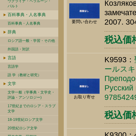
ウクライナ・ベラルーシ・
Козляков
バルト
замечате
百科事典・人名事典
2007. 30
要問い合わせ
百科事典・人名事典
辞典
税込価格 
ロシア語一般・学習・その他
外国語・対訳
言語
K9593：
言語学
ールスキ
語 学（教材と研究）
Преподо
文学
Русский 
文学一般（学事典・文学史・
9785424
お取り寄せ
評論・アンソロジー)
17世紀までのロシア・スラブ
文学
税込価格 
18-19世紀ロシア文学
20世紀ロシア文学
K9300