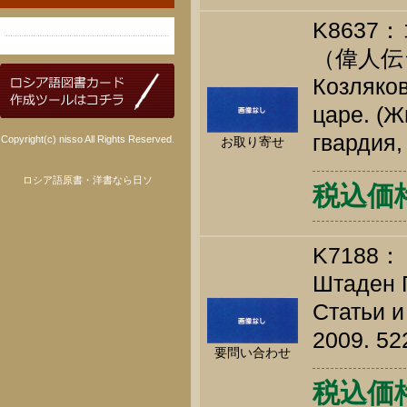
K863
（偉人伝
Козляков
царе. (Ж
гвардия,
Copyright(c) nisso All Rights Reserved.
お取り寄せ
ロシア語原書・洋書なら日ソ
税込価格 
K7188：
Штаден Г.
Статьи и
2009. 52
要問い合わせ
税込価格 