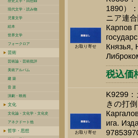
歴史文学・回想録
1890
現代文学・読み物
ニア連合闘
児童文学
Карпов Г
絵本
государс
世界文学
フォークロア
Князья, 
お取り寄せ
芸術
Либроком
芸術論・芸術批評
美術アルバム
税込価格 
建 築
音 楽
K929
演劇・映画
きの打倒
文化
Каргалов
文化論・文化学・文化史
ига. Изд
アネクドート他
哲学・思想
9785397
お取り寄せ