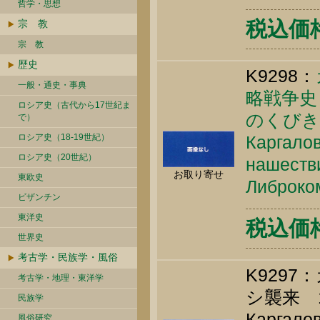
哲学・思想
税込価格 
宗 教
宗 教
歴史
K9298：
一般・通史・事典
略戦争史
ロシア史（古代から17世紀ま
のくびき
で）
ロシア史（18-19世紀）
Каргалов
ロシア史（20世紀）
нашестви
お取り寄せ
東欧史
Либроком
ビザンチン
東洋史
税込価格 
世界史
考古学・民族学・風俗
K929
考古学・地理・東洋学
シ襲来 
民族学
Каргалов
風俗研究