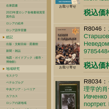
在庫図書
お取り寄せ
税込価格 
2023年度ロシア各種書籍賞受
賞作品
ロシアの絵本
R8046：
ロシア語学習書
Старшов 
総記
Неведома
出版・文献目録・図書館
9785448
新聞・雑誌
地図・ガイドブック（都市・
博物館）
税込価格 
お取り寄せ
地域研究
モスクワ
R8034：
ペテルブルグ
理学的肖
中央アジア・シベリア
Ивченко 
カフカス
портрет.
ロシアの諸地域