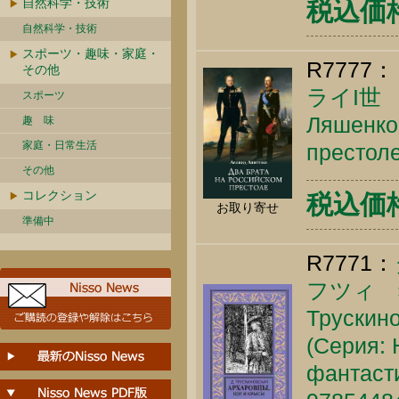
自然科学・技術
税込価格 
自然科学・技術
スポーツ・趣味・家庭・
R7777：
その他
ライI世
スポーツ
Ляшенко 
趣 味
家庭・日常生活
престоле
その他
コレクション
税込価格 
お取り寄せ
準備中
R7771：
フツィ 
Трускино
(Серия: 
фантасти