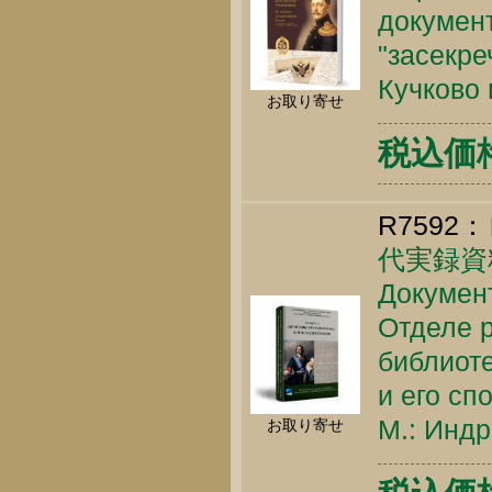
докумен
"засекре
Кучково 
お取り寄せ
税込価格 
R7592：
代実録資
Докумен
Отделе 
библиоте
и его сп
М.: Индр
お取り寄せ