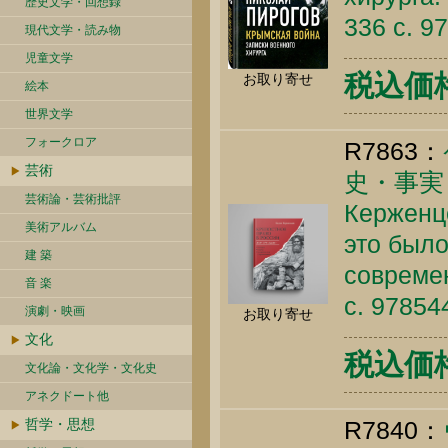
歴史文学・回想録
336 c. 9
現代文学・読み物
児童文学
税込価格 
お取り寄せ
絵本
世界文学
フォークロア
R7863：
芸術
史・事実
芸術論・芸術批評
Керженце
美術アルバム
это было
建 築
современ
音 楽
c. 9785
演劇・映画
お取り寄せ
文化
税込価格 
文化論・文化学・文化史
アネクドート他
哲学・思想
R7840：