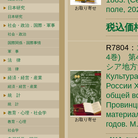
поле, 20
日本研究
お取り寄せ
日本研究
税込価格 
社会・政治．国際・軍事
社会・政治
国際関係・国際事情
R7804：
軍 事
4巻) 第
法 律
シア地方
法 律
Культура
経済・経営・産業
России X
経済・経営・産業
общей вс
統 計
Провинц
統 計
материа
教育・心理・社会学
お取り寄せ
教育・心理
годов. М
社会学