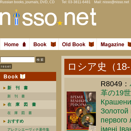
Russian books, journals, DVD, CD Tel: 03-3811-6481 Mail:
nisso@nisso.net
ロシア史（18-
R8049：
新 刊 書
革の19
新 刊 書
Крашенин
在 庫 図 書
Золотой 
在 庫 図 書
первого 
おすすめ
імені Ів
アレクシエーヴィチ著作集