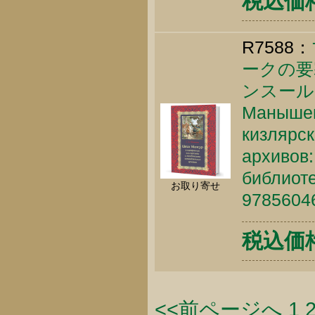
税込価格 
R7588：
ークの要
ンスール
Манышев
кизлярск
архивов:
библиоте
お取り寄せ
9785604
税込価格 
<<前ページへ
1