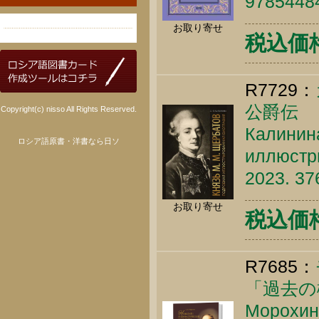
9785448
お取り寄せ
税込価格 
R7729：
公爵伝
Copyright(c) nisso All Rights Reserved.
Калинина
ロシア語原書・洋書なら日ソ
иллюстри
2023. 37
お取り寄せ
税込価格 
R7685：
「過去の機
Морохин 