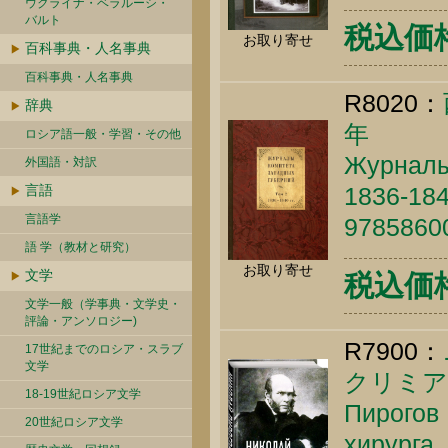
ウクライナ・ベラルーシ・
バルト
税込価格 
お取り寄せ
百科事典・人名事典
百科事典・人名事典
R8020：
辞典
年
ロシア語一般・学習・その他
Журналы
外国語・対訳
言語
1836-184
言語学
9785860
語 学（教材と研究）
お取り寄せ
文学
税込価格 
文学一般（学事典・文学史・
評論・アンソロジー)
R7900：
17世紀までのロシア・スラブ
文学
クリミア
18-19世紀ロシア文学
Пирогов 
20世紀ロシア文学
хирурга.