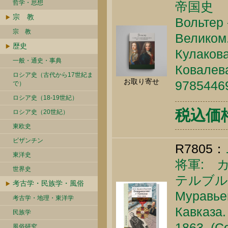
哲学・思想
帝国史
宗 教
Вольтер 
宗 教
Великом.
歴史
Кулакова
一般・通史・事典
Ковалева
ロシア史（古代から17世紀ま
お取り寄せ
9785446
で）
ロシア史（18-19世紀）
税込価格 
ロシア史（20世紀）
東欧史
ビザンチン
R7805：
東洋史
将軍: カ
世界史
テルブルク
考古学・民族学・風俗
Муравьев
考古学・地理・東洋学
Кавказа.
民族学
1863. (С
風俗研究