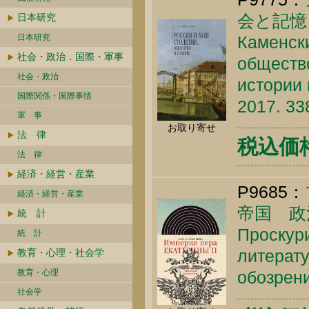
会と記憶
日本研究
日本研究
Каменски
社会・政治．国際・軍事
обществ
社会・政治
истории 
国際関係・国際事情
2017. 33
軍 事
お取り寄せ
法 律
税込価格 
法 律
経済・経営・産業
P9685：
経済・経営・産業
帝国 政
統 計
Проскури
統 計
литерату
教育・心理・社会学
教育・心理
обозрени
社会学