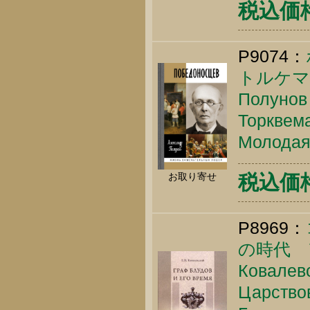
税込価
P9074：
トルケマ
Полунов 
Торквема
Молодая 
税込価格 
お取り寄せ
P8969：
の時代 
Ковалевс
Царствов