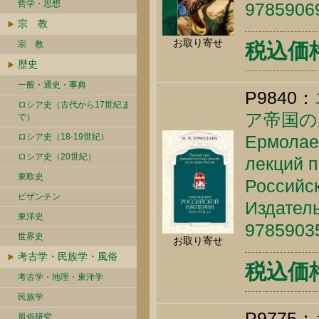
哲学・思想
9785906
宗 教
お取り寄せ
宗 教
税込価格 
歴史
一般・通史・事典
P9840：
ロシア史（古代から17世紀ま
ア帝国の
で）
ロシア史（18-19世紀）
Ермолаев
ロシア史（20世紀）
лекций п
東欧史
Российск
ビザンチン
Издатель
東洋史
9785903
世界史
お取り寄せ
考古学・民族学・風俗
税込価格 
考古学・地理・東洋学
民族学
P9775：
風俗研究