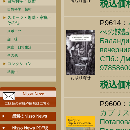
自然科学・技術
お取り寄せ
税込価格 
自然科学・技術
スポーツ・趣味・家庭・
P9614：
その他
べの談話
スポーツ
Баландин
趣 味
家庭・日常生活
вечерние
その他
СПб.: Дм
コレクション
9785860
準備中
お取り寄せ
税込価格 
P9600：
カブリス
Потапова