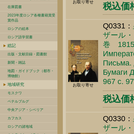
お取り寄せ
税込価格 
在庫図書
2023年度ロシア各種書籍賞受
賞作品
Q0331：
ロシアの絵本
ザール・
ロシア語学習書
巻 1815
総記
Императо
出版・文献目録・図書館
Письма. 
新聞・雑誌
Бумаги 
地図・ガイドブック（都市・
博物館）
967 c. 9
地域研究
お取り寄せ
モスクワ
税込価格 
ペテルブルグ
中央アジア・シベリア
Q0330：
カフカス
ザール・
ロシアの諸地域