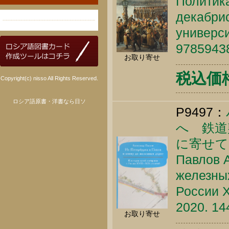
Политика
декабрис
универси
9785943
お取り寄せ
税込価格 
Copyright(c) nisso All Rights Reserved.
ロシア語原書・洋書なら日ソ
P9497：
へ 鉄道
に寄せ
Павлов А
железных
России X
2020. 14
お取り寄せ