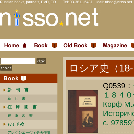
Russian books, journals, DVD, CD Tel: 03-3811-6481 Mail:
nisso@nisso.net
ロシア史（18-
Q0539：
新 刊 書
１８４０
新 刊 書
Корф М.А
在 庫 図 書
Историче
在 庫 図 書
c. 9785
おすすめ
アレクシエーヴィチ著作集