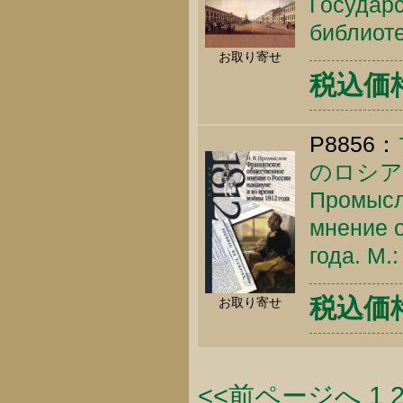
Государ
библиоте
お取り寄せ
税込価格 
P8856：
のロシア
Промысл
мнение о
года. М.
税込価格 
お取り寄せ
<<前ページへ
1