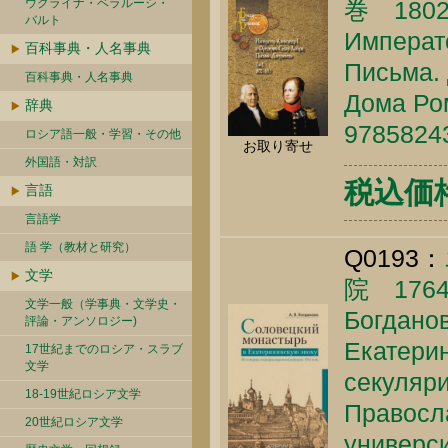
ウクライナ・ベラルーシ・
巻 1802
バルト
Императо
百科事典・人名事典
Письма. 
百科事典・人名事典
Дома Ром
辞典
9785824
ロシア語一般・学習・その他
お取り寄せ
外国語・対訳
税込価格 
言語
言語学
語 学（教材と研究）
Q0193：
文学
院 17
文学一般（学事典・文学史・
Богданов
評論・アンソロジー)
Екатерин
17世紀までのロシア・スラブ
文学
секуляри
18-19世紀ロシア文学
Правосл
20世紀ロシア文学
универси