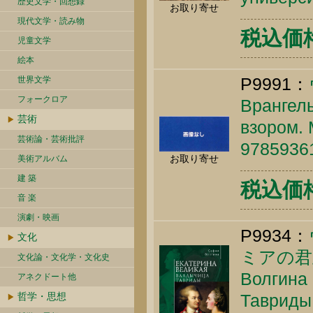
歴史文学・回想録
お取り寄せ
現代文学・読み物
税込価格 
児童文学
絵本
P9991：
世界文学
フォークロア
Врангель
芸術
взором. 
芸術論・芸術批評
9785936
お取り寄せ
美術アルバム
建 築
税込価格 
音 楽
演劇・映画
P9934：
文化
ミアの君
文化論・文化学・文化史
Волгина 
アネクドート他
哲学・思想
Тавриды.