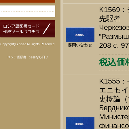
K156
先駆者
Черкезов
”Размышл
208 c. 9
Copyright(c) nisso All Rights Reserved.
要問い合わせ
ロシア語原書・洋書なら日ソ
税込価格 
K155
エニセイ
史概論（1
Берднико
Министе
финансо