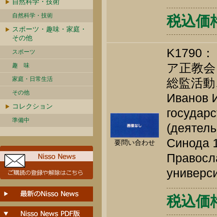
自然科学・技術
自然科学・技術
税込価格 
スポーツ・趣味・家庭・
その他
K179
スポーツ
ア正教会
趣 味
家庭・日常生活
総監活動、
その他
Иванов И
コレクション
государс
準備中
(деятел
Синода 1
要問い合わせ
Правосл
универси
税込価格 