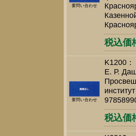
Краснояр
要問い合わせ
Казенной
Краснояр
税込価格 
K1200：
Е. Р. Да
Просвещ
институт
9785899
要問い合わせ
税込価