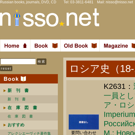
Russian books, journals, DVD, CD Tel: 03-3811-6481 Mail:
nisso@nisso.net
ロシア史（18-
K2631：
新 刊 書
一員とし
新 刊 書
ア・ロシ
在 庫 図 書
Imperium
在 庫 図 書
Российск
おすすめ
М.: Ново
要問い合わせ
アレクシエーヴィチ著作集