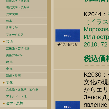
歴史文学・回想録
現代文学・読み物
K2044：
児童文学
（イラス
絵本
Морозова
世界文学
フォークロア
Иллюстр
芸術
2010. 72
要問い合わせ
芸術論・芸術批評
美術アルバム
税込価格 
建 築
音 楽
K203
演劇・映画
文化の現
文化
からエリ
文化論・文化学・文化史
Зелов Д.
アネクドート他
哲学・思想
явление 