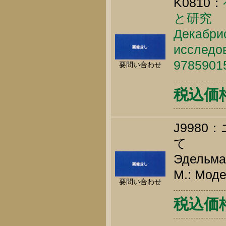
K0810：
と研究
Декабри
исследов
9785901
要問い合わせ
税込価格 
J998
て
Эдельман
М.: Моде
要問い合わせ
税込価格 