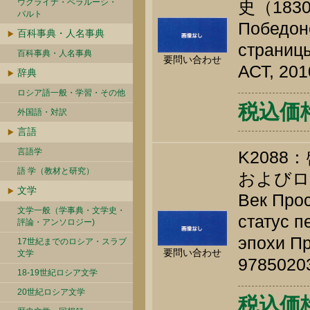
ウクライナ・ベラルーシ・
史（183
バルト
Победон
百科事典・人名事典
страницы
百科事典・人名事典
要問い合わせ
АСТ, 201
辞典
ロシア語一般・学習・その他
税込価格 
外国語・対訳
言語
言語学
K208
語 学（教材と研究）
および
文学
Век Прос
文学一般（学事典・文学史・
статус п
評論・アンソロジー)
эпохи Пр
17世紀までのロシア・スラブ
要問い合わせ
文学
9785020
18-19世紀ロシア文学
20世紀ロシア文学
税込価格 