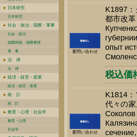
K189
日本研究
日本研究
都市改革
社会・政治．国際・軍事
Купченко
社会・政治
губернии
国際関係・国際事情
опыт ис
軍 事
要問い合わせ
Смоленск
法 律
法 律
税込価格 
経済・経営・産業
経済・経営・産業
K181
統 計
代々の家系
統 計
Соколов
教育・心理・社会学
教育・心理
Калязина
社会学
сечение,
要問い合わせ