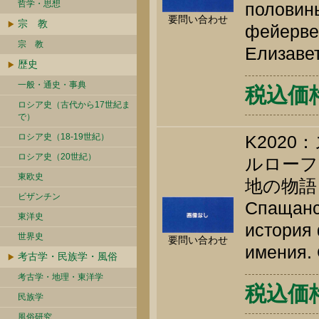
哲学・思想
половины
要問い合わせ
宗 教
фейервер
宗 教
Елизавет
歴史
一般・通史・事典
税込価格 
ロシア史（古代から17世紀ま
で）
ロシア史（18-19世紀）
K202
ロシア史（20世紀）
ルローフ
東欧史
地の物語
ビザンチン
Спащанск
東洋史
история 
世界史
要問い合わせ
имения. 
考古学・民族学・風俗
考古学・地理・東洋学
税込価格 
民族学
風俗研究