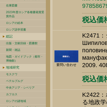
9785867
在庫図書
2023年度ロシア各種書籍賞受
賞作品
税込価格 
ロシアの絵本
ロシア語学習書
K247
総記
Шипилов 
出版・文献目録・図書館
половины
新聞・雑誌
мануфак
地図・ガイドブック（都市・
博物館）
2009. 40
要問い合わせ
地域研究
モスクワ
税込価格 
ペテルブルグ
中央アジア・シベリア
K242
カフカス
る地政学
ロシアの諸地域