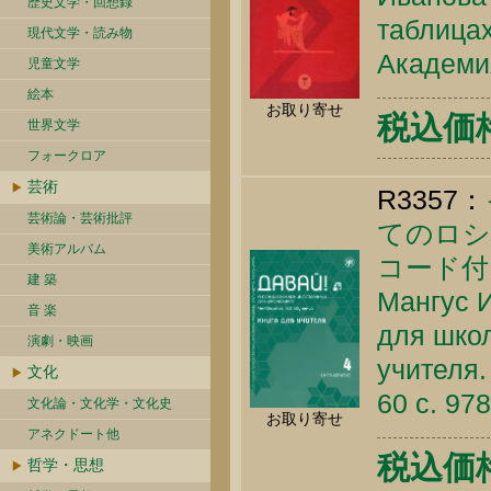
歴史文学・回想録
таблицах
現代文学・読み物
Академия
児童文学
絵本
お取り寄せ
税込価
世界文学
フォークロア
芸術
R3357：
芸術論・芸術批評
てのロシ
美術アルバム
コード付
建 築
Мангус И
音 楽
для школ
演劇・映画
учителя.
文化
60 c. 97
文化論・文化学・文化史
お取り寄せ
アネクドート他
税込価格 
哲学・思想