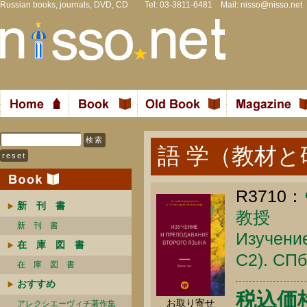
Russian books, journals, DVD, CD Tel: 03-3811-6481 Mail:
nisso@nisso.net
語 学（教材と
R3710：
新 刊 書
教授
新 刊 書
Изучение
在 庫 図 書
С2). СПб
在 庫 図 書
おすすめ
税込価格 
お取り寄せ
アレクシエーヴィチ著作集