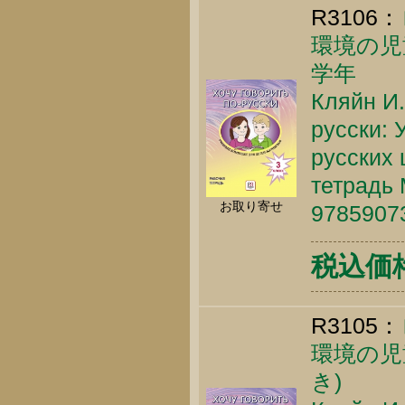
R3106：
環境の児
学年
Кляйн И.
русски: 
русских 
тетрадь 
お取り寄せ
9785907
税込価格 
R3105：
環境の児
き)