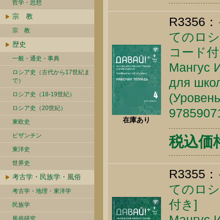
哲学・思想
宗 教
R3356：
宗 教
てのロシ
歴史
コード付
一般・通史・事典
Мангус И
ロシア史（古代から17世紀ま
для школ
で）
ロシア史（18-19世紀）
(Уровень
ロシア史（20世紀）
9785907
在庫あり
東欧史
ビザンチン
税込価格 
東洋史
世界史
R3355：
考古学・民族学・風俗
てのロシ
考古学・地理・東洋学
付き]
民族学
Мангус И
風俗研究