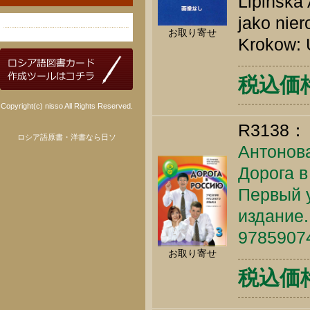
Lipińska 
jako nier
お取り寄せ
Krokow: 
税込価格 
Copyright(c) nisso All Rights Reserved.
R3138：
ロシア語原書・洋書なら日ソ
Антонова
Дорога в
Первый у
издание.
9785907
お取り寄せ
税込価格 