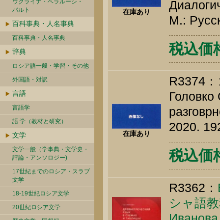
ウクライナ・ベラルーシ・
Диалоги
バルト
在庫あり
М.: Русс
百科事典・人名事典
百科事典・人名事典
税込価格 
辞典
ロシア語一般・学習・その他
R337
外国語・対訳
言語
Головко 
言語学
разговрн
語 学（教材と研究）
2020. 19
在庫あり
文学
文学一般（学事典・文学史・
税込価格 
評論・アンソロジー)
17世紀までのロシア・スラブ
文学
R3362：
18-19世紀ロシア文学
シャ語教
20世紀ロシア文学
Иванова 