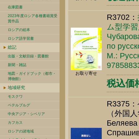
在庫図書
R3702：
2023年度ロシア各種書籍賞受
賞作品
ム型学習
ロシアの絵本
Чубарова
ロシア語学習書
по русск
総記
М.: Русс
出版・文献目録・図書館
9785883
新聞・雑誌
お取り寄せ
地図・ガイドブック（都市・
博物館）
税込価格 
地域研究
モスクワ
R337
ペテルブルグ
（外国
中央アジア・シベリア
Беляева 
カフカス
Спрашива
ロシアの諸地域