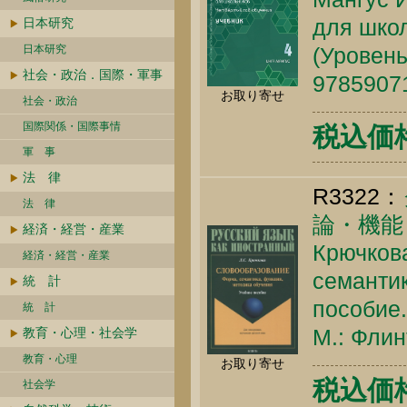
для школ
日本研究
日本研究
(Уровень
社会・政治．国際・軍事
9785907
お取り寄せ
社会・政治
国際関係・国際事情
税込価格 
軍 事
法 律
R3322：
法 律
論・機能
経済・経営・産業
Крючкова
経済・経営・産業
семантик
統 計
пособие.
統 計
М.: Флин
教育・心理・社会学
教育・心理
お取り寄せ
税込価格 
社会学