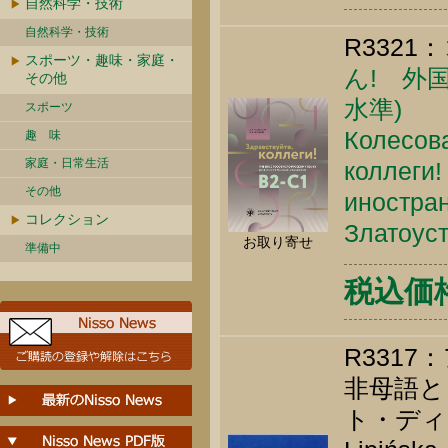
自然科学・技術
自然科学・技術
R3321：
スポーツ・趣味・家庭・
ん! 外
その他
水準)
スポーツ
Колесова
趣 味
家庭・日常生活
коллеги!
その他
иностран
コレクション
Златоуст
お取り寄せ
準備中
税込価格 
R331
非母語と
ト・ディ