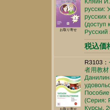
Кляйн И.
русски: 
русских 
(доступ 
お取り寄せ
Русский 
税込価格 
R3103：
者用教材 
Данилина
удовольс
Пособие
(Серия: 
Курсы, 2
お取り寄せ