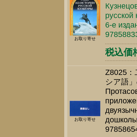
Кузнецов
русской 
6-е изда
9785883
お取り寄せ
税込価格 
Z802
シア語」
Протасов
приложе
двуязычн
дошкольн
お取り寄せ
9785865