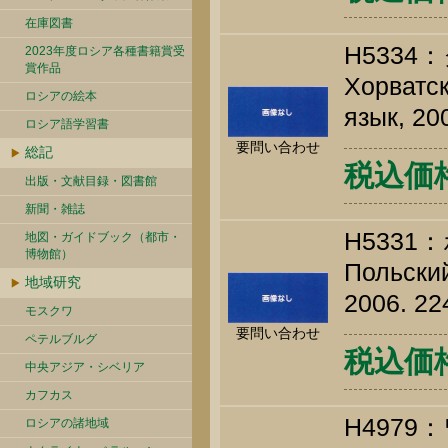
在庫図書
H5334
2023年度ロシア各種書籍賞受
賞作品
Хорватск
ロシアの絵本
язык, 20
ロシア語学習書
要問い合わせ
総記
税込価格 
出版・文献目録・図書館
新聞・雑誌
H5331
地図・ガイドブック（都市・
博物館）
Польский
地域研究
2006. 22
モスクワ
要問い合わせ
ペテルブルグ
税込価格 
中央アジア・シベリア
カフカス
H497
ロシアの諸地域