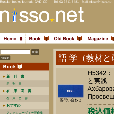
Russian books, journals, DVD, CD Tel: 03-3811-6481 Mail:
nisso@nisso.net
語 学（教材と
H534
新 刊 書
と実践
新 刊 書
Ахбарова
在 庫 図 書
Просвеще
在 庫 図 書
要問い合わせ
おすすめ
税込価格 
アレクシエーヴィチ著作集