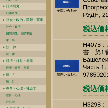
Прогресс
日本研究
要問い合わせ
日本研究
РУДН, 20
社会・政治．国際・軍事
税込価格 
社会・政治
国際関係・国際事情
軍 事
H407
法 律
書 第1
法 律
Башелеиш
経済・経営・産業
Часть 1.
経済・経営・産業
9785020
要問い合わせ
統 計
統 計
税込価格 
教育・心理・社会学
教育・心理
社会学
H3298：