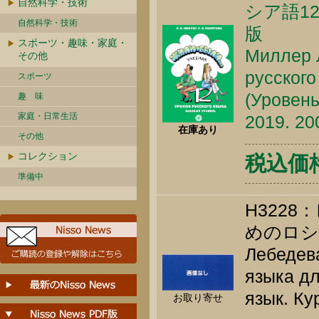
自然科学・技術
シア語12
自然科学・技術
版
スポーツ・趣味・家庭・
Миллер Л
その他
русского
スポーツ
(Уровень
趣 味
家庭・日常生活
2019. 20
在庫あり
その他
コレクション
税込価格 
準備中
H322
めのロ
Лебедева
языка дл
язык. Ку
お取り寄せ