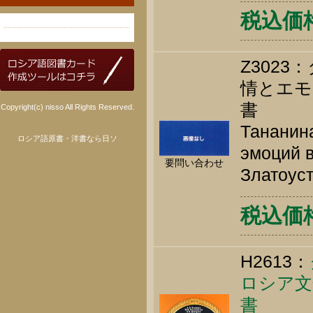
税込価格 
Z3023
情とエモ
書
Copyright(c) nisso All Rights Reserved.
Тананина
ロシア語原書・洋書なら日ソ
эмоций в
要問い合わせ
Златоуст
税込価格 
H2613：
ロシア文
書