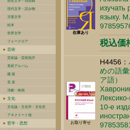
歴史文学・回想録
изучать 
現代文学・読み物
языку. М
児童文学
9785957
絵本
在庫あり
世界文学
税込価格 
フォークロア
芸術
芸術論・芸術批評
H4456：
美術アルバム
めの語彙
建 築
ア語）
音 楽
Хавронин
演劇・映画
Лексико
文化
10-е изд
文化論・文化学・文化史
иностран
アネクドート他
お取り寄せ
哲学・思想
9785358