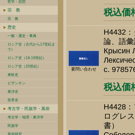
哲学・思想
税込価格 
宗 教
宗 教
歴史
H443
一般・通史・事典
論、語彙
ロシア史（古代から17世紀ま
Крысин Л
で）
ロシア史（18-19世紀）
Лексичес
ロシア史（20世紀）
c. 9785
要問い合わせ
東欧史
ビザンチン
税込価格 
東洋史
世界史
H442
考古学・民族学・風俗
ログレス
考古学・地理・東洋学
書）
民族学
Соболева
風俗研究