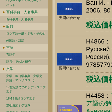
ウクライナ・ベラルーシ・
Ван И. -
バルト
2006. 80 
百科事典・人名事典
要問い合わせ
百科事典・人名事典
税込価格 
辞典
ロシア語一般・学習・その他
H486
外国語・対訳
言語
Русский 
言語学
России).
語 学（教材と研究）
9785779
要問い合わせ
文学
文学一般（学事典・文学史・
税込価格 
評論・アンソロジー)
17世紀までのロシア・スラブ
文学
H4458：
18-19世紀ロシア文学
ア語の勉
20世紀ロシア文学
Аникина 