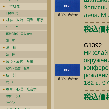
Записны
日本研究
日本研究
дела. М.
要問い合わせ
社会・政治．国際・軍事
税込価格 
社会・政治
国際関係・国際事情
軍 事
G1392：
法 律
Николай 
法 律
окружен
経済・経営・産業
конфере
経済・経営・産業
рождения
統 計
要問い合わせ
182 c. 9
統 計
教育・心理・社会学
税込価格 
教育・心理
社会学