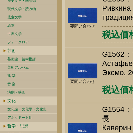
歴史文学・回想録
Ривкина 
現代文学・読み物
традиция
児童文学
絵本
要問い合わせ
税込価格 
世界文学
フォークロア
芸術
G156
芸術論・芸術批評
Астафьев
美術アルバム
Эксмо, 2
建 築
要問い合わせ
音 楽
税込価格 
演劇・映画
文化
G155
文化論・文化学・文化史
長
アネクドート他
哲学・思想
Каверин 