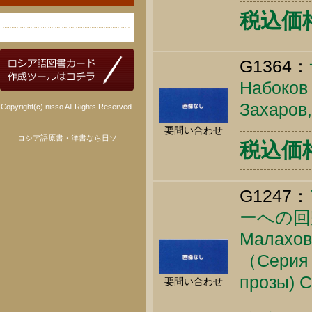
税込価格 
G1364：
Набоков 
Захаров,
Copyright(c) nisso All Rights Reserved.
要問い合わせ
ロシア語原書・洋書なら日ソ
税込価格 
G1247：
ーへの回
Малаховс
（Серия 
прозы) С
要問い合わせ