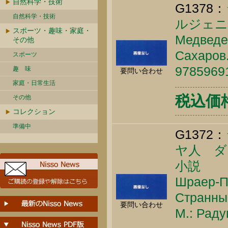
自然科学・技術
G1378：
自然科学・技術
ルジェニ
スポーツ・趣味・家庭・
Медведе
その他
Сахаров.
スポーツ
9785969
趣 味
要問い合わせ
家庭・日常生活
税込価格 
その他
コレクション
準備中
G1372：
ヤ人 
小説
Шраер-Пе
Странны
要問い合わせ
М.: Раду