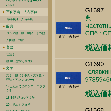
ウクライナ・ベラルーシ・
バルト
G1697：
百科事典・人名事典
典
百科事典・人名事典
Частотны
辞典
СПб.: СП
ロシア語一般・学習・その他
要問い合わせ
外国語・対訳
税込価格 
言語
言語学
語 学（教材と研究）
G1690：
文学
Голявкин
文学一般（学事典・文学史・
9785946
評論・アンソロジー)
17世紀までのロシア・スラブ
要問い合わせ
文学
税込価格 
18-19世紀ロシア文学
20世紀ロシア文学
G166