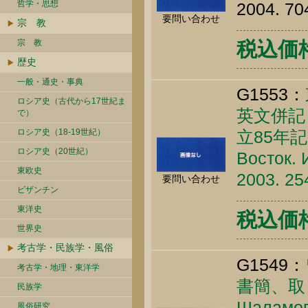
哲学・思想
2004. 70
要問い合わせ
宗 教
宗 教
税込価格 
歴史
一般・通史・事典
G1553：
ロシア史（古代から17世紀ま
英文併記）
で）
ロシア史（18-19世紀）
立85年
ロシア史（20世紀）
Восток. 
東欧史
2003. 25
要問い合わせ
ビザンチン
東洋史
税込価格 
世界史
考古学・民族学・風俗
G1549：
考古学・地理・東洋学
書簡、取
民族学
Шаламов 
風俗研究