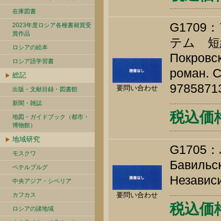
在庫図書
G170
2023年度ロシア各種書籍賞受
賞作品
テム 短
ロシアの絵本
Покровск
ロシア語学習書
роман. С
総記
9785871
要問い合わせ
出版・文献目録・図書館
新聞・雑誌
税込価格 
地図・ガイドブック（都市・
博物館）
地域研究
G170
モスクワ
Бавильск
ペテルブルグ
Независи
中央アジア・シベリア
要問い合わせ
カフカス
税込価格 
ロシアの諸地域