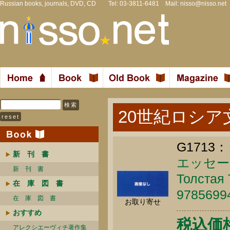
Russian books, journals, DVD, CD Tel: 03-3811-6481 Mail:
nisso@nisso.net
20世紀ロシア
G1713：
新 刊 書
エッセー
新 刊 書
Толстая Т
在 庫 図 書
9785699
在 庫 図 書
お取り寄せ
おすすめ
税込価格 
アレクシエーヴィチ著作集