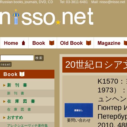
Russian books, journals, DVD, CD Tel: 03-3811-6481 Mail:
nisso@nisso.net
20世紀ロシア
K157
新 刊 書
1973
新 刊 書
ュンヘン
在 庫 図 書
Гюнтер И
在 庫 図 書
Петербур
おすすめ
要問い合わせ
2010. 48
アレクシエーヴィチ著作集