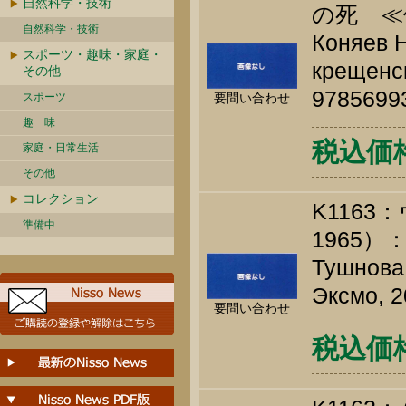
自然科学・技術
の死 ≪
自然科学・技術
Коняев Н
スポーツ・趣味・家庭・
крещенск
その他
9785699
スポーツ
要問い合わせ
趣 味
税込価格 
家庭・日常生活
その他
コレクション
K116
準備中
1965
Тушнова 
Эксмо, 2
要問い合わせ
税込価格 