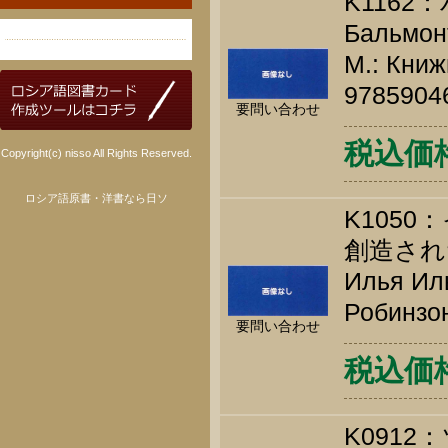
K116
Бальмонт
М.: Книж
9785904
要問い合わせ
税込価格 
Copyright(c) nisso All Rights Reserved.
ロシア語原書・洋書なら日ソ
K105
創造され
Илья Иль
Робинзон
要問い合わせ
税込価格 
K091