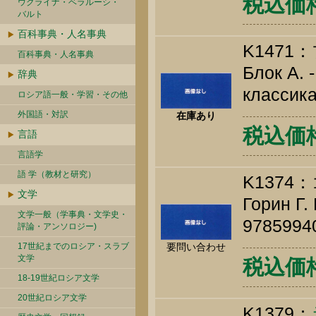
税込価格 
ウクライナ・ベラルーシ・
バルト
百科事典・人名事典
K147
百科事典・人名事典
Блок А. 
辞典
классика
ロシア語一般・学習・その他
外国語・対訳
在庫あり
税込価格 
言語
言語学
語 学（教材と研究）
K137
文学
Горин Г.
文学一般（学事典・文学史・
9785994
評論・アンソロジー)
17世紀までのロシア・スラブ
要問い合わせ
文学
税込価格 
18-19世紀ロシア文学
20世紀ロシア文学
K1379：