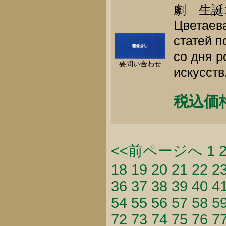
劇 生誕
Цветаева
статей п
со дня р
要問い合わせ
искусств
税込価格 
<<前ページへ
1
18
19
20
21
22
2
36
37
38
39
40
4
54
55
56
57
58
5
72
73
74
75
76
7