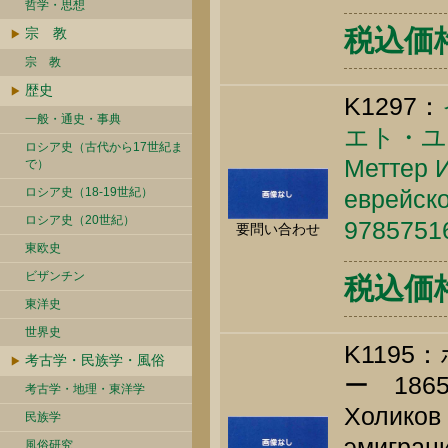
哲学・思想
税込価格 
宗 教
宗 教
歴史
K1297：
一般・通史・事典
エト・ユ
ロシア史（古代から17世紀ま
Меттер И
で）
ロシア史（18-19世紀）
еврейско
ロシア史（20世紀）
9785751
要問い合わせ
東欧史
ビザンチン
税込価格 
東洋史
世界史
K119
考古学・民族学・風俗
ー 1865
考古学・地理・東洋学
Холиков 
民族学
эмиграци
風俗研究