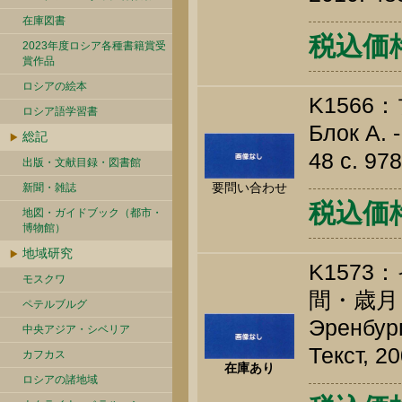
在庫図書
税込価格 
2023年度ロシア各種書籍賞受
賞作品
ロシアの絵本
K156
ロシア語学習書
Блок А. 
総記
48 c. 97
出版・文献目録・図書館
要問い合わせ
新聞・雑誌
税込価格 
地図・ガイドブック（都市・
博物館）
地域研究
K157
モスクワ
間・歳月
ペテルブルグ
Эренбург
中央アジア・シベリア
Текст, 2
カフカス
在庫あり
ロシアの諸地域