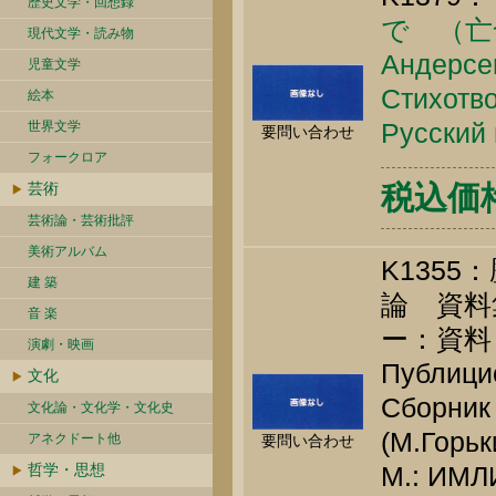
歴史文学・回想録
で （亡
現代文学・読み物
Андерсен
児童文学
Стихотво
絵本
Русский 
世界文学
要問い合わせ
フォークロア
芸術
税込価格 
芸術論・芸術批評
美術アルバム
K135
建 築
論 資料
音 楽
ー：資料
演劇・映画
Публицис
文化
Сборник 
文化論・文化学・文化史
(М.Горьк
アネクドート他
要問い合わせ
哲学・思想
М.: ИМЛИ