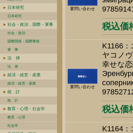
9785914
日本研究
要問い合わせ
日本研究
税込価格 
社会・政治．国際・軍事
社会・政治
国際関係・国際事情
K116
軍 事
ヤコノヴ
法 律
幸せな恋
法 律
Эренбург
経済・経営・産業
соперник
経済・経営・産業
要問い合わせ
9785271
統 計
統 計
税込価格 
教育・心理・社会学
教育・心理
社会学
K116