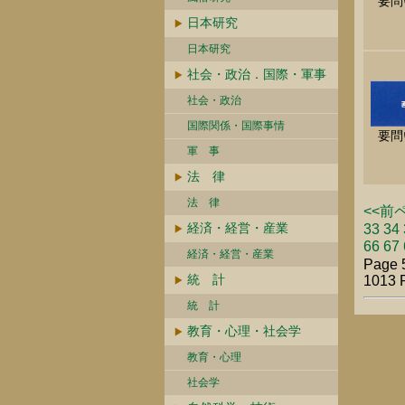
要問
日本研究
日本研究
社会・政治．国際・軍事
社会・政治
国際関係・国際事情
要問
軍 事
法 律
法 律
<<前
経済・経営・産業
33
34
66
67
経済・経営・産業
Page 5
統 計
1013 
統 計
教育・心理・社会学
教育・心理
社会学