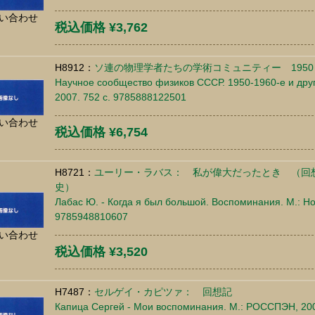
い合わせ
税込価格 ¥3,762
H8912：
ソ連の物理学者たちの学術コミュニティー 1950
Научное сообщество физиков СССР. 1950-1960-е и други
2007. 752 c. 9785888122501
い合わせ
税込価格 ¥6,754
H8721：
ユーリー・ラバス： 私が偉大だったとき （回
史）
Лабас Ю. - Когда я был большой. Воспоминания. М.: Но
9785948810607
い合わせ
税込価格 ¥3,520
H7487：
セルゲイ・カピツァ： 回想記
Капица Сергей - Мои воспоминания. М.: РОССПЭН, 200