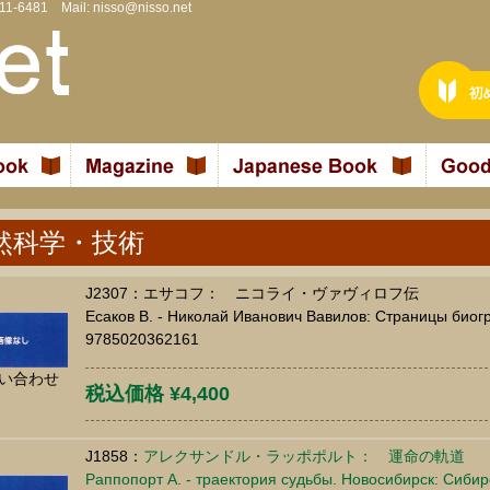
811-6481 Mail:
nisso@nisso.net
然科学・技術
J2307：エサコフ： ニコライ・ヴァヴィロフ伝
Есаков В. - Николай Иванович Вавилов: Страницы биогр
9785020362161
い合わせ
税込価格 ¥4,400
J1858：
アレクサンドル・ラッポポルト： 運命の軌道
Раппопорт А. - траектория судьбы. Новосибирск: Сибир