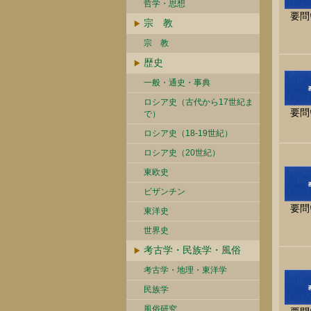
哲学・思想
要問
宗 教
宗 教
歴史
一般・通史・事典
ロシア史（古代から17世紀ま
要問
で）
ロシア史（18-19世紀）
ロシア史（20世紀）
東欧史
ビザンチン
要問
東洋史
世界史
考古学・民族学・風俗
考古学・地理・東洋学
民族学
風俗研究