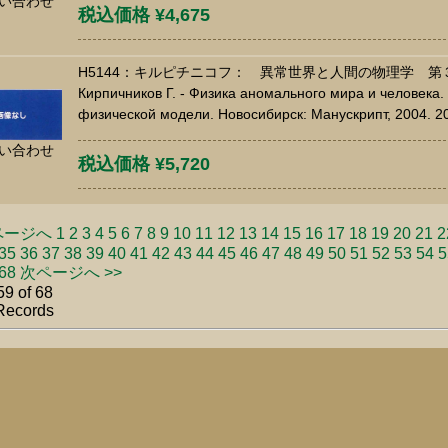
い合わせ
税込価格 ¥4,675
H5144：キルピチニコフ： 異常世界と人間の物理学 第
Кирпичников Г. - Физика аномального мира и человека
физической модели. Новосибирск: Манускрипт, 2004. 2
い合わせ
税込価格 ¥5,720
ページへ
1
2
3
4
5
6
7
8
9
10
11
12
13
14
15
16
17
18
19
20
21
2
35
36
37
38
39
40
41
42
43
44
45
46
47
48
49
50
51
52
53
54
5
68
次ページへ >>
9 of 68
Records