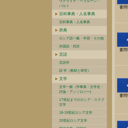
ウクライナ・ベラルーシ・
バルト
要問
百科事典・人名事典
百科事典・人名事典
辞典
ロシア語一般・学習・その他
外国語・対訳
要問
言語
言語学
語 学（教材と研究）
文学
文学一般（学事典・文学史・
評論・アンソロジー)
要問
17世紀までのロシア・スラブ
文学
18-19世紀ロシア文学
20世紀ロシア文学