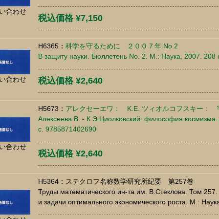
い合わせ
税込価格 ¥7,150
H6365：
科学を守るために ２００７年 No.2
В защиту науки. Бюллетень No. 2. М.: Наука, 2007. 208
い合わせ
税込価格 ¥2,640
H5673：
アレクセーエワ： K.E. ツィオルコフスキー：
Алексеева В. - К.Э.Циолковский: философия космизма.
c. 9785871402690
い合わせ
税込価格 ¥2,640
H5364：ステクロフ名称数学研究所紀要 第257巻
Труды математического ин-та им. В.Стеклова. Том 25
и задачи оптимального экономического роста. М.: Наук