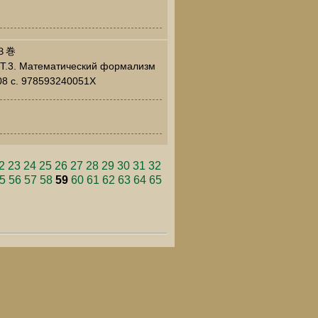
３巻
. Т.3. Математический формализм
08 c. 978593240051X
2
23
24
25
26
27
28
29
30
31
32
5
56
57
58
59
60
61
62
63
64
65