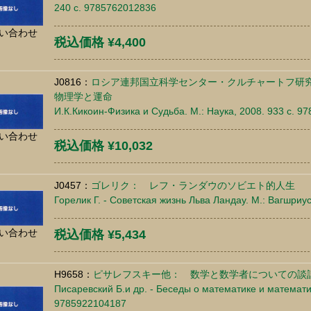
240 c. 9785762012836
い合わせ
税込価格 ¥4,400
J0816：
ロシア連邦国立科学センター・クルチャートフ研
物理学と運命
И.К.Кикоин-Физика и Судьба. М.: Наука, 2008. 933 c. 
い合わせ
税込価格 ¥10,032
J0457：
ゴレリク： レフ・ランダウのソビエト的人生
Горелик Г. - Советская жизнь Льва Ландау. М.: Вагшриу
い合わせ
税込価格 ¥5,434
H9658：
ピサレフスキー他： 数学と数学者についての談
Писаревский Б.и др. - Беседы о математике и математик
9785922104187