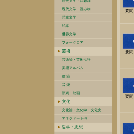
歴史文学・回想録
現代文学・読み物
要問
児童文学
絵本
世界文学
フォークロア
芸術
要問
芸術論・芸術批評
美術アルバム
建 築
音 楽
演劇・映画
要問
文化
文化論・文化学・文化史
アネクドート他
哲学・思想