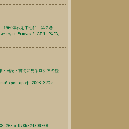
－1960年代を中心に 第２巻
е годы. Выпуск 2. СПб.: РХГА,
想・日記・書簡に見るロシアの歴
вый хронограф, 2008. 320 c.
8. 268 c. 9785824309768