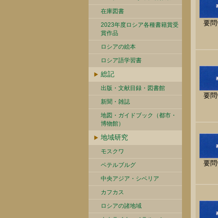
在庫図書
要問
2023年度ロシア各種書籍賞受
賞作品
ロシアの絵本
ロシア語学習書
総記
出版・文献目録・図書館
要問
新聞・雑誌
地図・ガイドブック（都市・
博物館）
地域研究
モスクワ
要問
ペテルブルグ
中央アジア・シベリア
カフカス
ロシアの諸地域