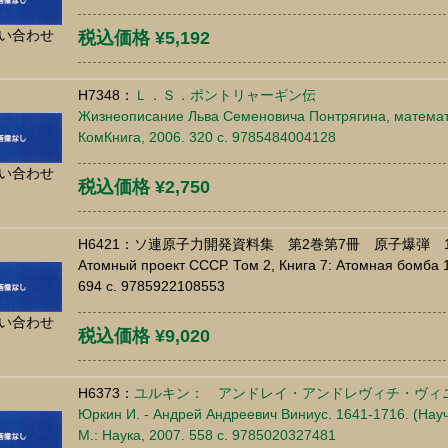
い合わせ
税込価格 ¥5,192
H7348：
Ｌ．Ｓ．ポントリャーギン伝
Жизнеописание Льва Семеновича Понтрягина, математи
КомКнига, 2006. 320 c. 9785484004128
い合わせ
税込価格 ¥2,750
H6421：ソ連原子力開発資料集 第2巻第7冊 原子爆弾 19
Атомный проект СССР. Том 2, Книга 7: Атомная бомба 1
694 c. 9785922108553
い合わせ
税込価格 ¥9,020
H6373：
ユルキン： アンドレイ・アンドレヴィチ・ヴィ
Юркин И. - Андрей Андреевич Виниус. 1641-1716. (Нау
М.: Наука, 2007. 558 c. 9785020327481