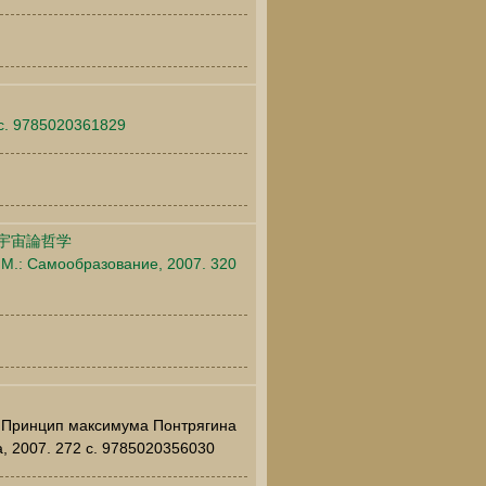
 c. 9785020361829
 宇宙論哲学
 М.: Самообразование, 2007. 320
7. Принцип максимума Понтрягина
а, 2007. 272 c. 9785020356030