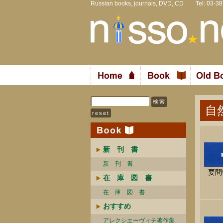
Russian books, journals, DVD, CD Tel: 03-3
自
新 刊 書
新 刊 書
要問
在 庫 図 書
在 庫 図 書
おすすめ
アレクシエーヴィチ著作集