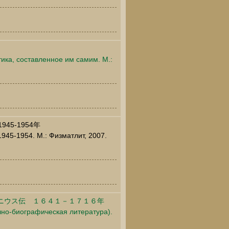
ка, составленное им самим. М.:
45-1954年
945-1954. М.: Физматлит, 2007.
ニウス伝 １６４１－１７１６年
чно-биографическая литература).