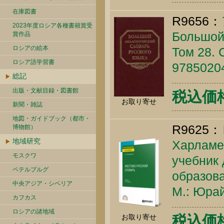
在庫図書
R9656：
2023年度ロシア各種書籍賞受
Большой 
賞作品
ロシアの絵本
Том 28. 
ロシア語学習書
9785020
総記
出版・文献目録・図書館
税込価
お取り寄せ
新聞・雑誌
地図・ガイドブック（都市・
R9625：
博物館）
地域研究
Харламен
モスクワ
учебник
ペテルブルグ
образов
中央アジア・シベリア
М.: Юрай
カフカス
ロシアの諸地域
税込価格 
お取り寄せ