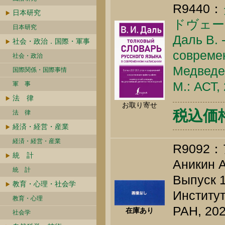
R9440：
日本研究
ドヴェー
日本研究
Даль В. 
社会・政治．国際・軍事
совреме
社会・政治
Медведе
国際関係・国際事情
М.: АСТ,
軍 事
法 律
お取り寄せ
税込価格 
法 律
経済・経営・産業
経済・経営・産業
R909
統 計
Аникин А
統 計
Выпуск 1
教育・心理・社会学
Институт
教育・心理
РАН, 202
在庫あり
社会学