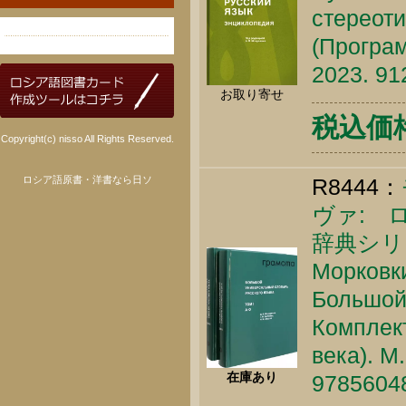
стереоти
(Програм
2023. 91
お取り寄せ
税込価格 
Copyright(c) nisso All Rights Reserved.
ロシア語原書・洋書なら日ソ
R8444：
ヴァ: 
辞典シリ
Морковки
Большой
Комплект
века). М
在庫あり
9785604