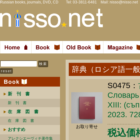
Russian books, journals, DVD, CD Tel: 03-3811-6481 Mail:
nisso@nisso.net
辞典（ロシア語一
S0475：
Словарь 
新 刊 書
XIII: (с
新 刊 書
在 庫 図 書
2023. 72
在 庫 図 書
お取り寄せ
おすすめ
税込価格 
アレクシエーヴィチ著作集