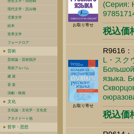
歴史文学・回想録
(Серия: 
現代文学・読み物
9785171
児童文学
お取り寄せ
絵本
税込価格 
世界文学
フォークロア
R9616：
芸術
L・スク
芸術論・芸術批評
Большой
美術アルバム
建 築
языка. Б
音 楽
Скворцов
演劇・映画
оюразова
文化
お取り寄せ
文化論・文化学・文化史
税込価格 
アネクドート他
哲学・思想