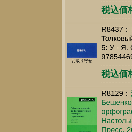
税込価格 
R8437
Толковый
5: У - Я
9785446
お取り寄せ
税込価格 
R8129：
Бешенков
орфогра
Настольн
Пресс, 2