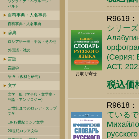
ウクライナ・ベラルーシ・
バルト
百科事典・人名事典
R9619：
百科事典・人名事典
シリーズ
辞典
Алабугин
ロシア語一般・学習・その他
орфограф
外国語・対訳
(Серия: 
言語
АСТ, 202
言語学
お取り寄せ
語 学（教材と研究）
税込価格 
文学
文学一般（学事典・文学史・
評論・アンソロジー)
R9618：
17世紀までのロシア・スラブ
ているで
文学
Михайло
18-19世紀ロシア文学
20世紀ロシア文学
русского