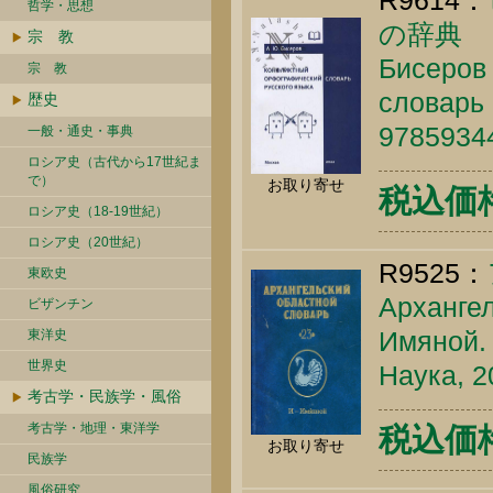
R9614：
哲学・思想
の辞典
宗 教
Бисеров
宗 教
словарь 
歴史
9785934
一般・通史・事典
ロシア史（古代から17世紀ま
で）
お取り寄せ
税込価格 
ロシア史（18-19世紀）
ロシア史（20世紀）
R9525：
東欧史
Архангел
ビザンチン
Имяной. 
東洋史
世界史
Наука, 2
考古学・民族学・風俗
考古学・地理・東洋学
税込価格 
お取り寄せ
民族学
風俗研究