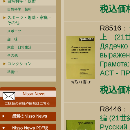
自然科学・技術
税込価格 
自然科学・技術
スポーツ・趣味・家庭・
その他
R8516：
スポーツ
上 (2
趣 味
Дядечко 
家庭・日常生活
выражен
その他
Грамота;
コレクション
АСТ - ПР
準備中
お取り寄せ
税込価格 
R8446：
編 (21
Русский 