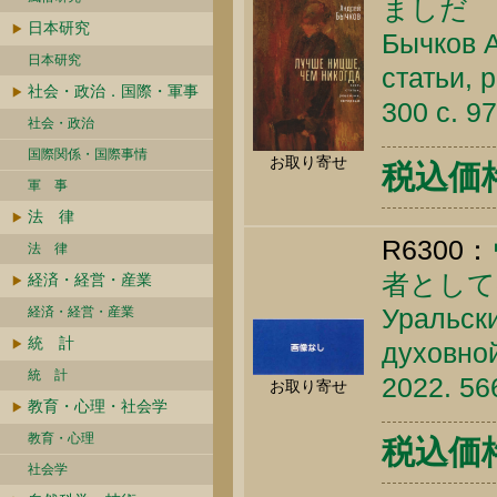
ましだ 
日本研究
Бычков А
日本研究
статьи, 
社会・政治．国際・軍事
300 c. 9
社会・政治
国際関係・国際事情
お取り寄せ
税込価格 
軍 事
法 律
R6300：
法 律
者として
経済・経営・産業
Уральски
経済・経営・産業
統 計
духовной
統 計
2022. 56
お取り寄せ
教育・心理・社会学
教育・心理
税込価格 
社会学