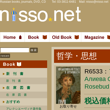
Russian books, journals, DVD, CD Tel: 03-3811-6481 Mail:
nisso@nisso.net
哲学・思想
R6533：
新 刊 書
Алиева О
新 刊 書
Rosebud 
在 庫 図 書
在 庫 図 書
税込価格 
おすすめ
お取り寄せ
アレクシエーヴィチ著作集