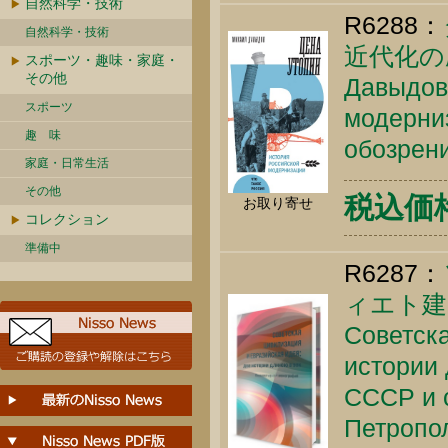
自然科学・技術
R6288：
自然科学・技術
近代化の
スポーツ・趣味・家庭・
その他
Давыдов 
スポーツ
модерниз
趣 味
обозрени
家庭・日常生活
その他
税込価格 
お取り寄せ
コレクション
準備中
R6287：
ィエト建
Советска
истории 
СССР и с
Петропол