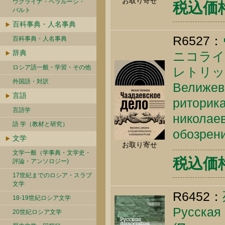
お取り寄せ
ウクライナ・ベラルーシ・
税込価格 
バルト
百科事典・人名事典
R6527：
百科事典・人名事典
辞典
ニコライ
ロシア語一般・学習・その他
レトリッ
外国語・対訳
Велижев 
言語
риторика
言語学
николаев
語 学（教材と研究）
обозрени
文学
お取り寄せ
文学一般（学事典・文学史・
税込価格 
評論・アンソロジー)
17世紀までのロシア・スラブ
文学
R6452：
18-19世紀ロシア文学
Русская
20世紀ロシア文学