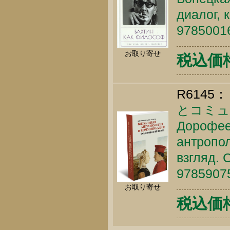
диалог, 
9785001
お取り寄せ
税込価格 
R6145：
とコミュ
Дорофеев
антропо
взгляд. 
9785907
お取り寄せ
税込価