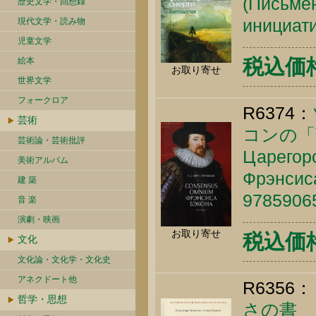
(Письмен
歴史文学・回想録
инициати
現代文学・読み物
児童文学
税込価格 
絵本
お取り寄せ
世界文学
フォークロア
R6374：
芸術
コンの「
芸術論・芸術批評
Царегор
美術アルバム
Фрэнсиса
建 築
9785906
音 楽
演劇・映画
お取り寄せ
税込価格 
文化
文化論・文化学・文化史
アネクドート他
R6356：
哲学・思想
さの書 