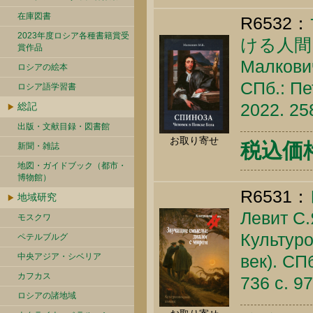
在庫図書
R6532：
2023年度ロシア各種書籍賞受
ける人間
賞作品
Малкович
ロシアの絵本
СПб.: Пе
ロシア語学習書
2022. 25
総記
出版・文献目録・図書館
お取り寄せ
税込価格 
新聞・雑誌
地図・ガイドブック（都市・
博物館）
R6531：
地域研究
Левит С.
モスクワ
Культуро
ペテルブルグ
中央アジア・シベリア
век). СП
カフカス
736 c. 9
ロシアの諸地域