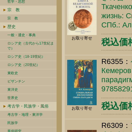
哲学・思想
Ткаченко
宗 教
жизнь: С
宗 教
СПб.: Ал
歴史
一般・通史・事典
お取り寄せ
税込価格 
ロシア史（古代から17世紀ま
で）
ロシア史（18-19世紀）
R6355：
ロシア史（20世紀）
Кемеров
東欧史
парадигм
ビザンチン
9785829
東洋史
世界史
税込価格 
考古学・民族学・風俗
お取り寄せ
考古学・地理・東洋学
民族学
R6309：
風俗研究