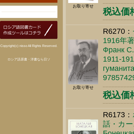
お取り寄せ
税込価格 
R6270：
1916年
Copyright(c) nisso All Rights Reserved.
Франк С.
1911-19
ロシア語原書・洋書なら日ソ
гуманита
9785742
お取り寄せ
税込価格 
R6173：
話・カー
Бонецкая